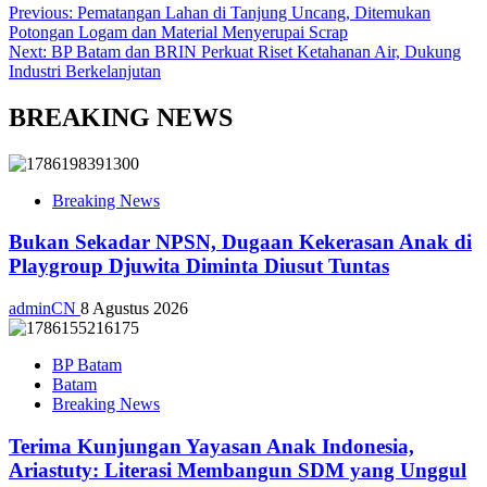
Previous:
Pematangan Lahan di Tanjung Uncang, Ditemukan
Potongan Logam dan Material Menyerupai Scrap
Next:
BP Batam dan BRIN Perkuat Riset Ketahanan Air, Dukung
Industri Berkelanjutan
BREAKING NEWS
Breaking News
Bukan Sekadar NPSN, Dugaan Kekerasan Anak di
Playgroup Djuwita Diminta Diusut Tuntas
adminCN
8 Agustus 2026
BP Batam
Batam
Breaking News
Terima Kunjungan Yayasan Anak Indonesia,
Ariastuty: Literasi Membangun SDM yang Unggul