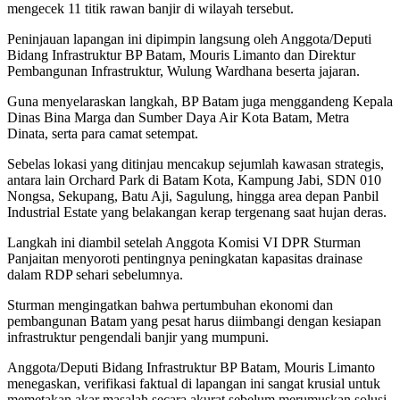
mengecek 11 titik rawan banjir di wilayah tersebut.
Peninjauan lapangan ini dipimpin langsung oleh Anggota/Deputi
Bidang Infrastruktur BP Batam, Mouris Limanto dan Direktur
Pembangunan Infrastruktur, Wulung Wardhana beserta jajaran.
Guna menyelaraskan langkah, BP Batam juga menggandeng Kepala
Dinas Bina Marga dan Sumber Daya Air Kota Batam, Metra
Dinata, serta para camat setempat.
Sebelas lokasi yang ditinjau mencakup sejumlah kawasan strategis,
antara lain Orchard Park di Batam Kota, Kampung Jabi, SDN 010
Nongsa, Sekupang, Batu Aji, Sagulung, hingga area depan Panbil
Industrial Estate yang belakangan kerap tergenang saat hujan deras.
Langkah ini diambil setelah Anggota Komisi VI DPR Sturman
Panjaitan menyoroti pentingnya peningkatan kapasitas drainase
dalam RDP sehari sebelumnya.
Sturman mengingatkan bahwa pertumbuhan ekonomi dan
pembangunan Batam yang pesat harus diimbangi dengan kesiapan
infrastruktur pengendali banjir yang mumpuni.
Anggota/Deputi Bidang Infrastruktur BP Batam, Mouris Limanto
menegaskan, verifikasi faktual di lapangan ini sangat krusial untuk
memetakan akar masalah secara akurat sebelum merumuskan solusi