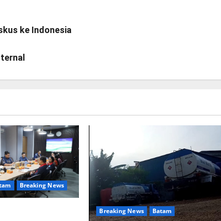
skus ke Indonesia
ternal
tam
Breaking News
ngan Yayasan Anak
Breaking News
Batam