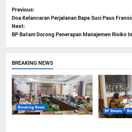
P
Previous:
Doa Kelancaran Perjalanan Bapa Suci Paus Fransi
o
Next:
s
BP Batam Dorong Penerapan Manajemen Risiko In
t
n
BREAKING NEWS
a
v
i
Breaking News
g
BP Batam
Ba
a
Bukan Sekadar NPSN, Dugaan
Terima Kunju
Kekerasan Anak di Playgroup