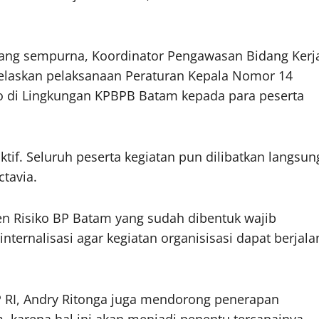
ang sempurna, Koordinator Pengawasan Bidang Kerj
elaskan pelaksanaan Peraturan Kepala Nomor 14
 di Lingkungan KPBPB Batam kepada para peserta
tif. Seluruh peserta kegiatan pun dilibatkan langsun
tavia.
 Risiko BP Batam yang sudah dibentuk wajib
ternalisasi agar kegiatan organisisasi dapat berjala
P RI, Andry Ritonga juga mendorong penerapan
 karena hal ini akan menjadi penentu tercapainya