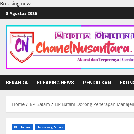
Breaking news
Skip
8 Agustus 2026
to
content
BERANDA
BREAKING NEWS
PENDIDIKAN
EKON
Home
BP Batam
BP Batam Dorong Penerapan Manajeme
BP Batam
Breaking News