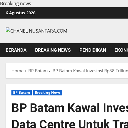
Breaking news
Skip
6 Agustus 2026
to
content
BERANDA
BREAKING NEWS
PENDIDIKAN
EKON
Home
BP Batam
BP Batam Kawal Investasi Rp88 Triliun
BP Batam
Breaking News
BP Batam Kawal Inves
Data Centre Untuk Tra