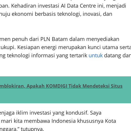
pan. Kehadiran investasi AI Data Centre ini, menjadi
u ekonomi berbasis teknologi, inovasi, dan
tmen penuh dari PLN Batam dalam menyediakan
ercukupi. Kesiapan energi merupakan kunci utama sert
ang teknologi informasi yang tertarik
untuk
datang da
emblokiran, Apakah KOMDIGI Tidak Mendeteksi Situs
jaga iklim investasi yang kondusif. Saya
n, mari kita membawa Indonesia khususnya Kota
nggara,” tutupnya.