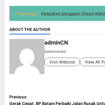
✓ Baca juga :
Perbaikan Gangguan Sistem Kelist
ABOUT THE AUTHOR
adminCN
Administrator
Visit Website
View All P
P
Previous:
Gerak Cepat, BP Batam Perbaiki Jalan Rusak U