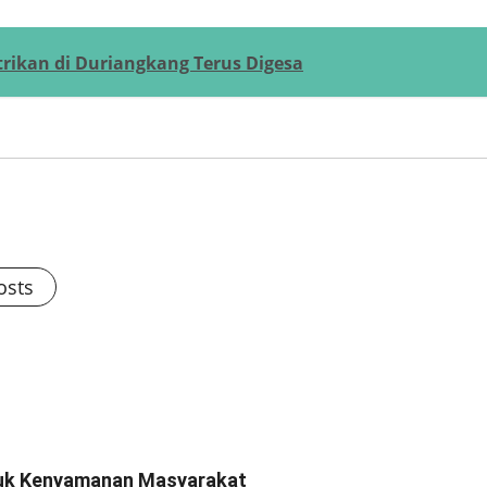
rikan di Duriangkang Terus Digesa
osts
ntuk Kenyamanan Masyarakat