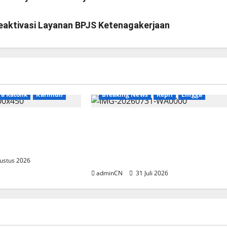
eaktivasi Layanan BPJS Ketenagakerjaan
a Katolik
Karimun
Breaking News
Kepri
Lingga
lasi, Dibalik
TNI AL Tangkap Penambang
i Muncul Ide dan
Timah Ilegal di Pekajang,
g Cemerlang
Pertanyaan Besar: Siapa Aktor
Besar di Baliknya?
ustus 2026
adminCN
31 Juli 2026
News