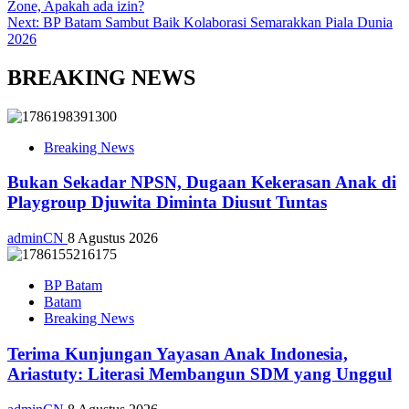
Zone, Apakah ada izin?
Next:
BP Batam Sambut Baik Kolaborasi Semarakkan Piala Dunia
2026
BREAKING NEWS
Breaking News
Bukan Sekadar NPSN, Dugaan Kekerasan Anak di
Playgroup Djuwita Diminta Diusut Tuntas
adminCN
8 Agustus 2026
BP Batam
Batam
Breaking News
Terima Kunjungan Yayasan Anak Indonesia,
Ariastuty: Literasi Membangun SDM yang Unggul