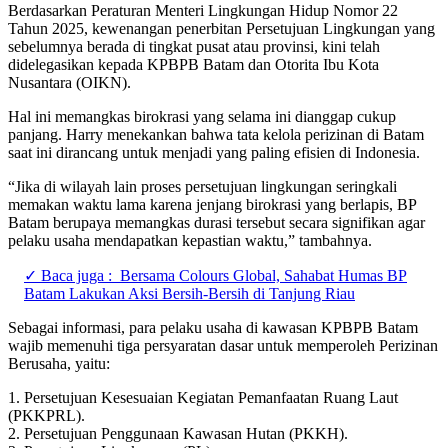
Berdasarkan Peraturan Menteri Lingkungan Hidup Nomor 22
Tahun 2025, kewenangan penerbitan Persetujuan Lingkungan yang
sebelumnya berada di tingkat pusat atau provinsi, kini telah
didelegasikan kepada KPBPB Batam dan Otorita Ibu Kota
Nusantara (OIKN).
Hal ini memangkas birokrasi yang selama ini dianggap cukup
panjang. Harry menekankan bahwa tata kelola perizinan di Batam
saat ini dirancang untuk menjadi yang paling efisien di Indonesia.
“Jika di wilayah lain proses persetujuan lingkungan seringkali
memakan waktu lama karena jenjang birokrasi yang berlapis, BP
Batam berupaya memangkas durasi tersebut secara signifikan agar
pelaku usaha mendapatkan kepastian waktu,” tambahnya.
✓ Baca juga :
Bersama Colours Global, Sahabat Humas BP
Batam Lakukan Aksi Bersih-Bersih di Tanjung Riau
Sebagai informasi, para pelaku usaha di kawasan KPBPB Batam
wajib memenuhi tiga persyaratan dasar untuk memperoleh Perizinan
Berusaha, yaitu:
1. Persetujuan Kesesuaian Kegiatan Pemanfaatan Ruang Laut
(PKKPRL).
2. Persetujuan Penggunaan Kawasan Hutan (PKKH).