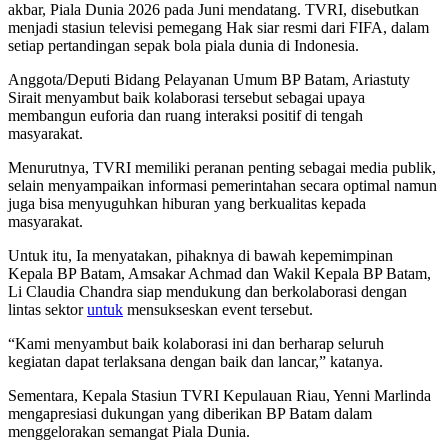
akbar, Piala Dunia 2026 pada Juni mendatang. TVRI, disebutkan
menjadi stasiun televisi pemegang Hak siar resmi dari FIFA, dalam
setiap pertandingan sepak bola piala dunia di Indonesia.
Anggota/Deputi Bidang Pelayanan Umum BP Batam, Ariastuty
Sirait menyambut baik kolaborasi tersebut sebagai upaya
membangun euforia dan ruang interaksi positif di tengah
masyarakat.
Menurutnya, TVRI memiliki peranan penting sebagai media publik,
selain menyampaikan informasi pemerintahan secara optimal namun
juga bisa menyuguhkan hiburan yang berkualitas kepada
masyarakat.
Untuk itu, Ia menyatakan, pihaknya di bawah kepemimpinan
Kepala BP Batam, Amsakar Achmad dan Wakil Kepala BP Batam,
Li Claudia Chandra siap mendukung dan berkolaborasi dengan
lintas sektor
untuk
mensukseskan event tersebut.
“Kami menyambut baik kolaborasi ini dan berharap seluruh
kegiatan dapat terlaksana dengan baik dan lancar,” katanya.
Sementara, Kepala Stasiun TVRI Kepulauan Riau, Yenni Marlinda
mengapresiasi dukungan yang diberikan BP Batam dalam
menggelorakan semangat Piala Dunia.