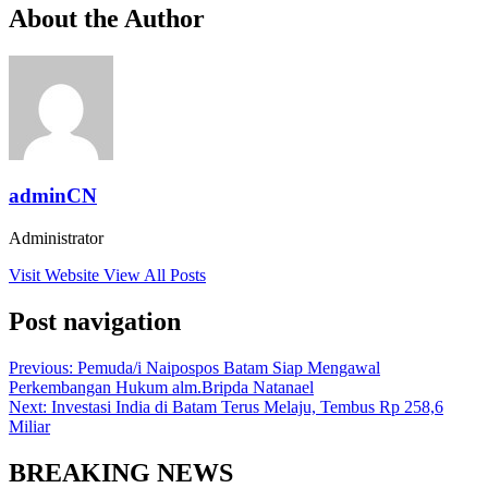
About the Author
adminCN
Administrator
Visit Website
View All Posts
Post navigation
Previous:
Pemuda/i Naipospos Batam Siap Mengawal
Perkembangan Hukum alm.Bripda Natanael
Next:
Investasi India di Batam Terus Melaju, Tembus Rp 258,6
Miliar
BREAKING NEWS