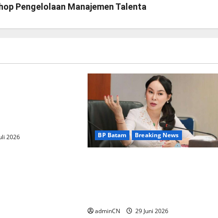
shop Pengelolaan Manajemen Talenta
eaking News
nyambut baik
ngurus Badan
(BP) Lansia
layah Batam
BP Batam
Breaking News
uli 2026
BP Batam Sambut Baik Ekspansi
Firmus Technologies, Perkuat
Posisi Batam sebagai Hub
Infrastruktur AI Regional
adminCN
29 Juni 2026