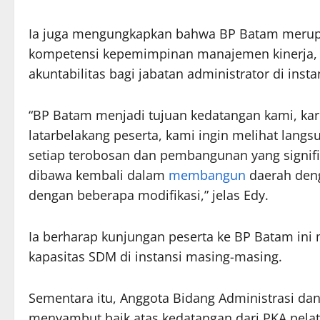
Ia juga mengungkapkan bahwa BP Batam merupa
kompetensi kepemimpinan manajemen kinerja, 
akuntabilitas bagi jabatan administrator di ins
“BP Batam menjadi tujuan kedatangan kami, ka
latarbelakang peserta, kami ingin melihat lan
setiap terobosan dan pembangunan yang signif
dibawa kembali dalam
membangun
daerah denga
dengan beberapa modifikasi,” jelas Edy.
Ia berharap kunjungan peserta ke BP Batam i
kapasitas SDM di instansi masing-masing.
Sementara itu, Anggota Bidang Administrasi da
menyambut baik atas kedatangan dari PKA pela