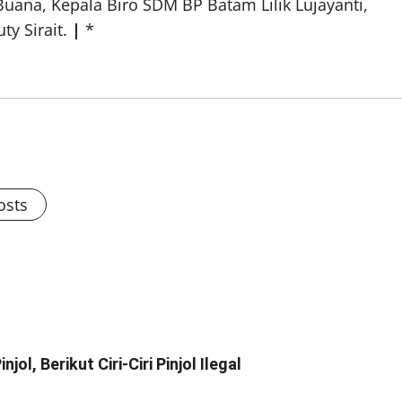
uana, Kepala Biro SDM BP Batam Lilik Lujayanti,
ty Sirait.
|
*
osts
ol, Berikut Ciri-Ciri Pinjol Ilegal