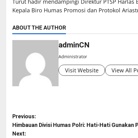
Turut hadir mendampingi Direktur PTSP Harlas B
Kepala Biro Humas Promosi dan Protokol Ariastu
ABOUT THE AUTHOR
adminCN
Administrator
Visit Website
View All P
P
Previous:
Himbauan Divisi Humas Polri: Hati-Hati Gunakan Pinj
o
Next: