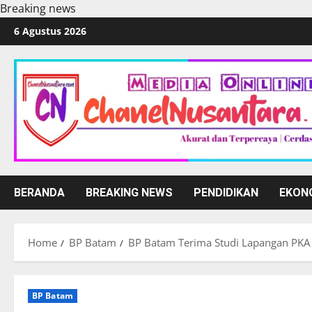
Breaking news
Skip
6 Agustus 2026
to
content
BERANDA
BREAKING NEWS
PENDIDIKAN
EKON
Home
BP Batam
BP Batam Terima Studi Lapangan PKA 
BP Batam