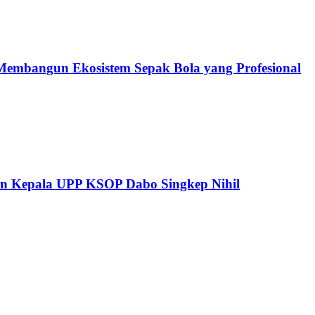
embangun Ekosistem Sepak Bola yang Profesional
pan Kepala UPP KSOP Dabo Singkep Nihil