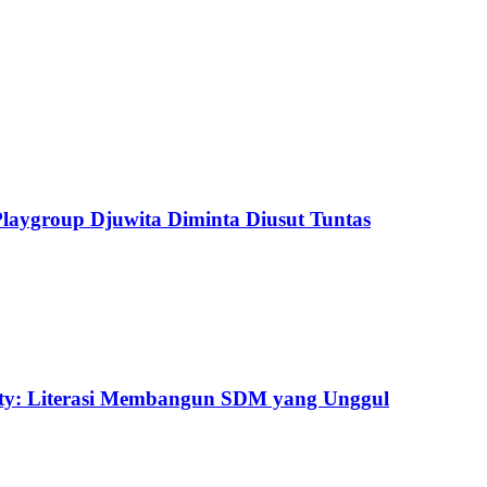
aygroup Djuwita Diminta Diusut Tuntas
uty: Literasi Membangun SDM yang Unggul