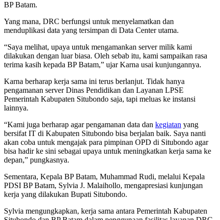
BP Batam.
Yang mana, DRC berfungsi untuk menyelamatkan dan
menduplikasi data yang tersimpan di Data Center utama.
“Saya melihat, upaya untuk mengamankan server milik kami
dilakukan dengan luar biasa. Oleh sebab itu, kami sampaikan rasa
terima kasih kepada BP Batam,” ujar Karna usai kunjungannya.
Karna berharap kerja sama ini terus berlanjut. Tidak hanya
pengamanan server Dinas Pendidikan dan Layanan LPSE
Pemerintah Kabupaten Situbondo saja, tapi meluas ke instansi
lainnya.
“Kami juga berharap agar pengamanan data dan
kegiatan
yang
bersifat IT di Kabupaten Situbondo bisa berjalan baik. Saya nanti
akan coba untuk mengajak para pimpinan OPD di Situbondo agar
bisa hadir ke sini sebagai upaya untuk meningkatkan kerja sama ke
depan,” pungkasnya.
Sementara, Kepala BP Batam, Muhammad Rudi, melalui Kepala
PDSI BP Batam, Sylvia J. Malaihollo, mengapresiasi kunjungan
kerja yang dilakukan Bupati Situbondo.
Sylvia mengungkapkan, kerja sama antara Pemerintah Kabupaten
Situbondo dan BP Batam dalam penggunaan fasilitas layanan DRC