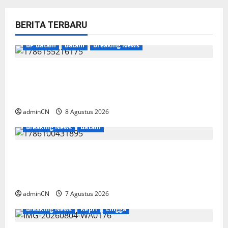
BERITA TERBARU
BP Batam
Batam
Breaking News
Terima Kunjungan Yayasan Anak Indonesia,
Ariastuty: Literasi Membangun SDM yang
Unggul
adminCN
8 Agustus 2026
Breaking News
Batam
Keberadaan Gudang BBM PT RSE
Dipertanyakan Warga, Diduga Ada Aktivitas
Ilegal
adminCN
7 Agustus 2026
Breaking News
Kepri
Lingga