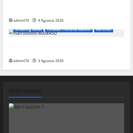
Penggerebekan Tambang Timah di Pekajang,
Ditemukan Senapan dan Airsoft Gun
adminCN
4 Agustus 2026
Breaking News
Catatan Pemuda Katolik
Karimun
Membangun Relasi, Dibalik Secangkir Kopi
Muncul Ide dan Gagasan yang Cemerlang
adminCN
3 Agustus 2026
DPRD BATAM