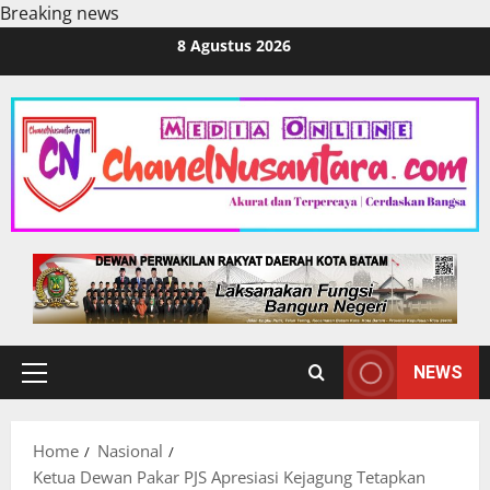
Breaking news
Skip
8 Agustus 2026
to
content
NEWS
Primary
Menu
Home
Nasional
Ketua Dewan Pakar PJS Apresiasi Kejagung Tetapkan