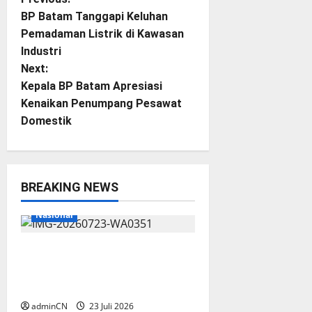
P
BP Batam Tanggapi Keluhan
o
Pemadaman Listrik di Kawasan
Industri
s
Next:
t
Kepala BP Batam Apresiasi
Kenaikan Penumpang Pesawat
n
Domestik
a
v
BREAKING NEWS
Breaking News
Lingga
i
Nasional
g
Aktivitas Kapal Hisap Timah di
a
Pekajang, Tanggapan Kepala
UPP KSOP Dabo Singkep Nihil
t
adminCN
23 Juli 2026