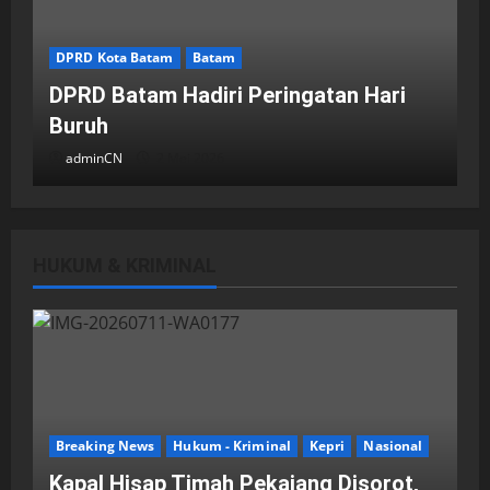
DPRD Kota Batam
Batam
DPRD Batam Hadiri Peringatan Hari
Buruh
adminCN
2 Mei 2026
HUKUM & KRIMINAL
DPRD Kota Batam
Batam
Breaking News
Fraksi-fraksi di DPRD Kota Batam
Laporkan Hasil Reses dalam Rapat
Paripurna
Breaking News
Hukum - Kriminal
Kepri
Nasional
adminCN
29 April 2026
Kapal Hisap Timah Pekajang Disorot,