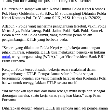
Thank you for reading this post, don't forget to subscribe!
Hal tersebut disampaikan oleh Kabid Humas Polda Kepri Kombes
Pol. Harry Goldenhardt S., S.IK., M.Si didampingi Dirlantas Polda
Kepri Kombes Pol. Tri Yulianto S.I.K.,M.Si. Kamis (1/12/2022).
Adapun 7 Polda yang menerima penghargaan tersebut, yakni Polda
Metro Jaya, Polda Jateng, Polda Jatim, Polda Bali, Polda Sumsel,
Polda Kepri dan Polda Sumut, yang memiliki peran dalam
pengembangan ETLE yang berbeda-beda.
“Seperti yang dilakukan Polda Kepri yang bekerjasama dengan
pihak imigrasi, sehingga ETLE bisa melakukan penegakan hukum
untuk
warga negara asing (WNA),” ujar Vice President Bank BRI
Pram Purnama.
Ketujuh Polda tersebut sudah bekerja secara maksimal dalam
pengembangan ETLE. Petugas lantas seluruh Polda sangat
bersemangat dengan apa yang menjadi harapan dari Korlantas Polri
bahwa untuk menggalakkan ETLE secara masif.
“Ini merupakan apresiasi dari kami sebagai mitra kerja dan sebagai
dorongan mereka, suatu kerja keras yang luar biasa,” ucap Pram
Purnama.
Diharapkan dengan adanya ETLE ini semoga menjadi pembelajaran