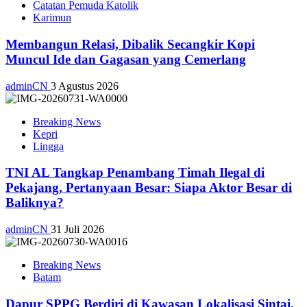
Catatan Pemuda Katolik
Karimun
Membangun Relasi, Dibalik Secangkir Kopi
Muncul Ide dan Gagasan yang Cemerlang
adminCN
3 Agustus 2026
Breaking News
Kepri
Lingga
TNI AL Tangkap Penambang Timah Ilegal di
Pekajang, Pertanyaan Besar: Siapa Aktor Besar di
Baliknya?
adminCN
31 Juli 2026
Breaking News
Batam
Dapur SPPG Berdiri di Kawasan Lokalisasi Sintai,