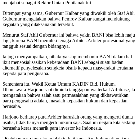
menjabat sebagai Rektor Untan Pontianak ini.
Ditempat yang sama, Gubernur Kalbar yang diwakili oleh Staf Ahli
Gubernur mengatakan bahwa Pemrov Kalbar sangat mendukung
kegiatan yang dilaksanakan tersebut.
Menurut Staf Ahli Gubernur ini bahwa yakin BANI bisa lebih maju
lagi, karena BANI memiliki tenaga Arbiter-Arbiter profesional yang
tangguh sesuai dengan bidangnya.
Ia juga menyampaikan, pihaknya siap membantu BANI dalam hal
ikut mensosialisasikan keberadaan BANI sebagai suatu badan
alternatif penyelesaian sengketa bisnis kepada masyarakat terutama
kepada para pengusaha.
Sementara itu, Wakil Ketua Umum KADIN Bid. Hukum,
Dhaniswara Harjono saat diminta tanggapannya terkait Arbitrase, Ia
mengatakan bahwa salah satu permasalahan yang dikhawatirkan
para pengusaha adalah, masalah kepastian hukum dan kepastian
berusaha.
Harjono berharap para Arbiter haruslah orang yang mengerti dunia
usaha, tidak hanya mengerti hukum saja. Saat ini negara kita sedang
berusaha keras menarik para investor ke Indonesia,
“Keluhan para investor adalah terkait kepastian hukum di negara