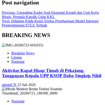
Post navigation
Previous:
Uprgading Kader Soal Ekonomi Kreatif dan Unit Kerja
Bisnis, Pemuda Katolik Gelar KKL
Next:
Ditlantas Polda Kepri Terima Penghargaan Model Integrasi
Pengembangan ETLE Terbaik
BREAKING NEWS
Breaking News
Lingga
Nasional
Aktivitas Kapal Hisap Timah di Pekajang,
Tanggapan Kepala UPP KSOP Dabo Singkep Nihil
adminCN
23 Juli 2026
Nasional