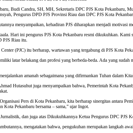
ekanbaru, Budi Candra, SH, MH, Sekretaris DPC PJS Kota Pekanbaru,
yah, Pengurus DPD PJS Provinsi Riau dan DPC PJS Kota Pekanbaru, b
annya menyampaikan, kehadiran PJS diharapkan menjadi motivasi m
ataala. Hari ini pengurus PJS Kota Pekanbaru resmi dikukuhkan. Kami
D PJS Riau itu.
enter (PJC) itu berharap, wartawan yang tergabung di PJS Kota Pekan
miliki latar belakang dan profesi yang berbeda-beda. Ada yang sudah 
alam menjalankan amanah sebagaimana yang difirmankan Tuhan dalam K
ot Ahmad Hutasuhut juga menyampaikan bahwa, Pemerintah Kota Pekan
kat.
ganisasi Pers di Kota Pekanbaru, kita berharap sinergitas antara Pe
Kota Pekanbaru bersama – sama,” ujar Ingot.
Jurnalistik, dan juga atas Dikukuhkannya Ketua Pengurus DPC PJS Ko
ambutannya, mengatakan bahwa, pengukuhan merupakan langkah awa