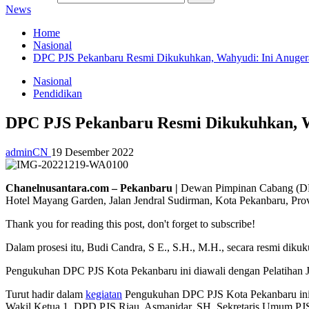
News
Home
Nasional
DPC PJS Pekanbaru Resmi Dikukuhkan, Wahyudi: Ini Anugera
Nasional
Pendidikan
DPC PJS Pekanbaru Resmi Dikukuhkan, Wa
adminCN
19 Desember 2022
Chanelnusantara.com – Pekanbaru |
Dewan Pimpinan Cabang (DPC)
Hotel Mayang Garden, Jalan Jendral Sudirman, Kota Pekanbaru, Prov
Thank you for reading this post, don't forget to subscribe!
Dalam prosesi itu, Budi Candra, S E., S.H., M.H., secara resmi di
Pengukuhan DPC PJS Kota Pekanbaru ini diawali dengan Pelatihan J
Turut hadir dalam
kegiatan
Pengukuhan DPC PJS Kota Pekanbaru ini P
Wakil Ketua 1, DPD PJS Riau, Asmanidar, SH, Sekretaris Umum PJS 