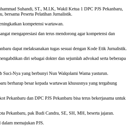
 Muhammad Suhandi, ST., M.I.K, Wakil Ketua 1 DPC PJS Pekanbaru,
ersama Peserta Pelatihan Jurnalistik.
eningkatkan kompetensi wartawan.
 sangat mengapresiasi dan terus mendorong agar kompetensi dan
baru dapat melaksanakan tugas sesuai dengan Kode Etik Jurnalistik.
mengabdikan diri sebagai dokter dan sejumlah advokad serta beberapa
itab Suci-Nya yang berbunyi Nun Walqolami Wama yasturun.
baru berharap besar kepada wartawan khususnya yang tergabung
mkot Pekanbaru dan DPC PJS Pekanbaru bisa terus bekerjasama untuk
ta Pekanbaru, pak Budi Candra, SE, SH, MH, beserta jajaran.
l dalam memajukan PJS.