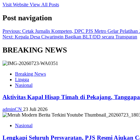
Visit Website
View All Posts
Post navigation
Previous:
Cetak Jurnalis Kompeten, DPC PJS Metro Gelar Pelatihan J
Next:
Kepala Desa Ciwaringin Bagikan BLT/DD secara Transparan
BREAKING NEWS
Breaking News
Lingga
Nasional
Aktivitas Kapal Hisap Timah di Pekajang, Tangga
adminCN
23 Juli 2026
Nasional
Lengkapi Seluruh Persyaratan, PJS Resmi Ajukan C