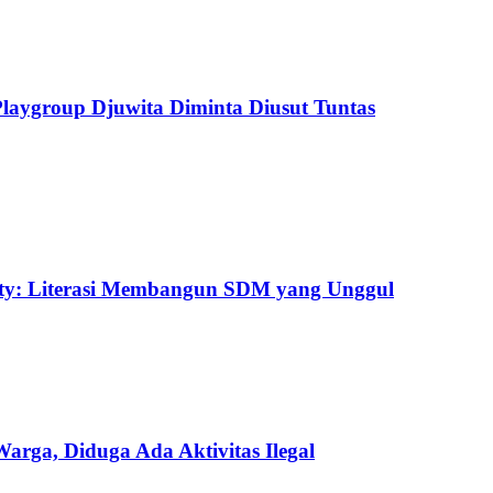
aygroup Djuwita Diminta Diusut Tuntas
uty: Literasi Membangun SDM yang Unggul
ga, Diduga Ada Aktivitas Ilegal