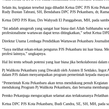
Selain itu, kegiatan tersebut juga dihadiri Ketua DPC PJS Kota P
Rudy Bustan Tabrani, SH, Bendahara DPC PJS Pekanbaru, dr, Ramans
Ketua DPD PJS Riau, Drs Wahyudi El Panggabean, MH, pada sambut
“Ini adalah anugerah yang sangat luar biasa dari Allah Subhanahu w
profesionalisme wartawan dapat terus ditingkatkan,” sebut Ketua DP
Direktur Utama Lembaga Pendidikan Wartawan Pekanbaru Journalist C
“Saya melihat rekan-rekan pengurus PJS Pekanbaru ini luar biasa. Me
profesi lainnya,” ungkapnya.
Hal Ini tentu sebuah potensi yang luar biasa jika berkolaborasi d
Pj Walikota Pekanbaru yang Diwakili oleh Asisten II Setdako, Ing
dalam PJS dalam menyampaikan program pemerintah kepada masyara
“Pemerintah Kota Pekanbaru akan terus mendukung penuh Kegiatan Or
mendukung Program Pj Walikota Pekanbaru, dan bersama membangun 
Pemko Pekanjuga mengucapkan selamat atas terlaksananya Pelatihan 
Ketua DPC PJS Kota Pekanbaru, Budi Candra, SE, SH, MH, pada s