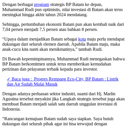
Dengan berbagai
program
strategis BP Batam ke depan,
Muhammad Rudi pun optimistis, nilai investasi di Batam akan terus
meningkat hingga akhir tahun 2024 mendatang.
Sehingga, pertumbuhan ekonomi Batam pun akan kembali naik dari
7,04 persen menjadi 7,5 persen atau bahkan 8 persen.
“Upaya dalam menjadikan Batam sebagai
kota
maju perlu mendapat
dukungan dari seluruh elemen daerah. Apabila Batam maju, maka
anak-cucu kita nanti akan menikmatinya,” tambah Rudi.
Di Bawah kepemimpinannya, Muhammad Rudi menegaskan bahwa
BP Batam berkomitmen untuk terus memberikan kemudahan
perizinan dan pelayanan terbaik kepada para investor.
✓ Baca juga :
Progres Rempang Eco-City, BP Batam : Listrik
dan Air Sudah Mulai Masuk
Dengan adanya perluasan sektor industri, suami dari Hj. Marlin
Agustina tersebut meyakini jika Langkah strategis tersebut juga akan
membuat Batam menjadi salah satu daerah unggulan investasi di
Indonesia.
“Rancangan kemajuan Batam sudah saya siapkan. Saya butuh
dukungan dari seluruh pihak agar ini bisa terwujud dengan