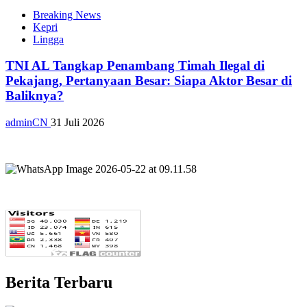
Breaking News
Kepri
Lingga
TNI AL Tangkap Penambang Timah Ilegal di
Pekajang, Pertanyaan Besar: Siapa Aktor Besar di
Baliknya?
adminCN
31 Juli 2026
Berita Terbaru