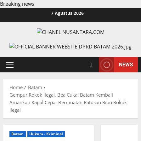
Breaking news
Skip
7 Agustus 2026
to
content
NEWS
Primary
Menu
Home
Batam
Gempur Rokok Ilegal, Bea Cukai Batam Kembali
Amankan Kapal Cepat Bermuatan Ratusan Ribu Rokok
Ilegal
Batam
Hukum - Kriminal