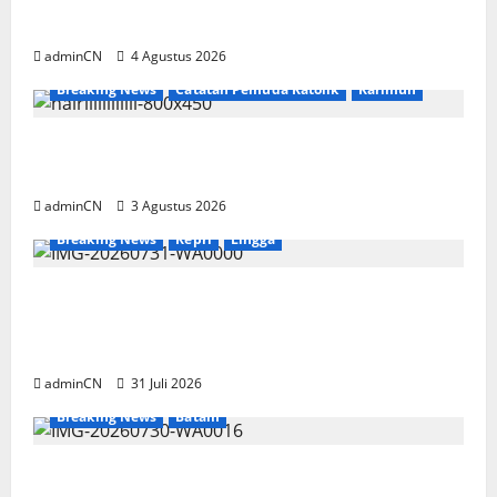
Ditemukan Senapan dan Airsoft Gun
adminCN
4 Agustus 2026
Breaking News
Catatan Pemuda Katolik
Karimun
Membangun Relasi, Dibalik Secangkir Kopi
Muncul Ide dan Gagasan yang Cemerlang
adminCN
3 Agustus 2026
Breaking News
Kepri
Lingga
TNI AL Tangkap Penambang Timah Ilegal di
Pekajang, Pertanyaan Besar: Siapa Aktor
Besar di Baliknya?
adminCN
31 Juli 2026
Breaking News
Batam
Dapur SPPG Berdiri di Kawasan Lokalisasi