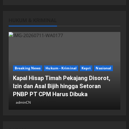
HUKUM & KRIMINAL
DPRD Kota Batam
Batam
Breaking News
Fraksi-fraksi di DPRD Kota Batam
Laporkan Hasil Reses dalam Rapat
Paripurna
Breaking News
Hukum - Kriminal
Kepri
Nasional
adminCN
29 April 2026
Kapal Hisap Timah Pekajang Disorot,
Izin dan Asal Bijih hingga Setoran
PNBP PT CPM Harus Dibuka
adminCN
11 Juli 2026
DPRD Kota Batam
Batam
Breaking News