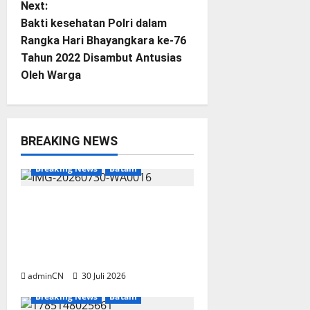
Next:
s
Bakti kesehatan Polri dalam
t
Rangka Hari Bhayangkara ke-76
Tahun 2022 Disambut Antusias
n
Oleh Warga
a
v
BREAKING NEWS
i
Breaking News
Batam
g
Dapur SPPG Berdiri di
a
Kawasan Lokalisasi Sintai,
Ada Apa dengan Pemilihan
t
Lokasi?
i
adminCN
30 Juli 2026
Breaking News
Batam
o