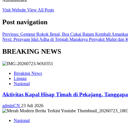
Administrator
Visit Website
View All Posts
Post navigation
Previous:
Gempur Rokok Ilegal, Bea Cukai Batam Kembali Amankan
Next:
Perayaan Idul Adha di Tengah Maraknya Penyakit Mulut da
BREAKING NEWS
Breaking News
Lingga
Nasional
Aktivitas Kapal Hisap Timah di Pekajang, Tangga
adminCN
23 Juli 2026
Nasional