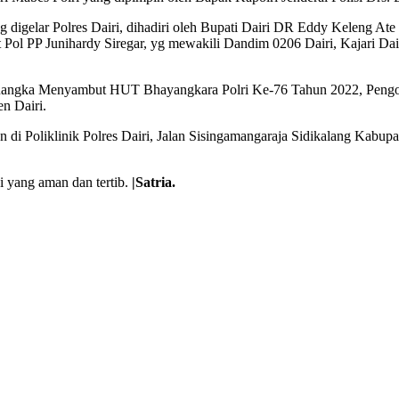
ng digelar Polres Dairi, dihadiri oleh Bupati Dairi DR Eddy Keleng
Pol PP Junihardy Siregar, yg mewakili Dandim 0206 Dairi, Kajari Dair
am Rangka Menyambut HUT Bhayangkara Polri Ke-76 Tahun 2022, Peng
n Dairi.
 di Poliklinik Polres Dairi, Jalan Sisingamangaraja Sidikalang Kabupat
si yang aman dan tertib.
|Satria.