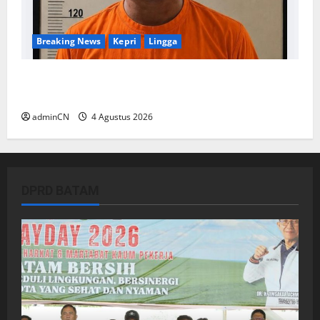
Breaking News
Kepri
Lingga
Penggerebekan Tambang Timah di Pekajang,
Ditemukan Senapan dan Airsoft Gun
adminCN
4 Agustus 2026
DPRD BATAM