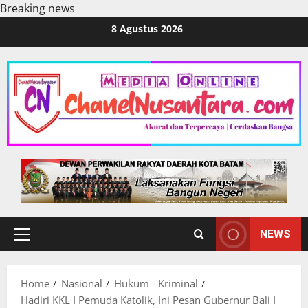
Breaking news
Skip
8 Agustus 2026
to
content
NEWS
Primary
Menu
Home
Nasional
Hukum - Kriminal
Hadiri KKL I Pemuda Katolik, Ini Pesan Gubernur Bali I