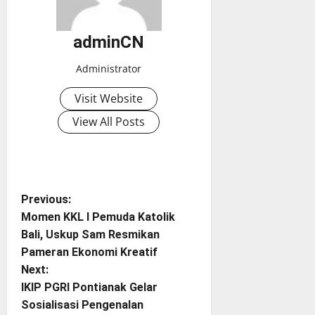
adminCN
Administrator
Visit Website
View All Posts
P
Previous:
Momen KKL I Pemuda Katolik
o
Bali, Uskup Sam Resmikan
Pameran Ekonomi Kreatif
s
Next:
t
IKIP PGRI Pontianak Gelar
Sosialisasi Pengenalan