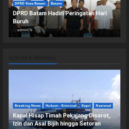
DPRD Kota Batam
Batam
DPRD Batam Hadiri Peringatan Hari
Buruh
adminCN
2 Mei 2026
HUKUM & KRIMINAL
DPRD Kota Batam
Batam
Breaking News
Fraksi-fraksi di DPRD Kota Batam
Laporkan Hasil Reses dalam Rapat
Paripurna
Breaking News
Hukum - Kriminal
Kepri
Nasional
adminCN
29 April 2026
Kapal Hisap Timah Pekajang Disorot,
Izin dan Asal Bijih hingga Setoran