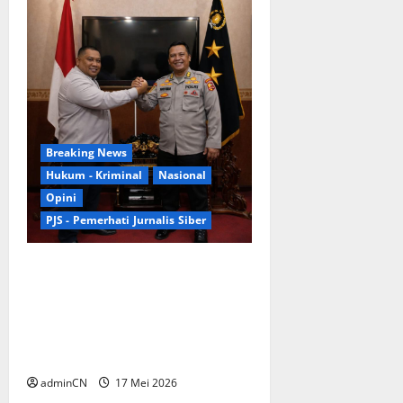
Breaking News
Hukum - Kriminal
Nasional
Opini
PJS - Pemerhati Jurnalis Siber
Jangan Main-main dengan
Barang Korban: Dalam
Perkara Kematian, Jejak
Sekecil Apa Pun Bisa Menjadi
Bukti
adminCN
17 Mei 2026