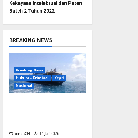
n
Kekayaan Intelektual dan Paten
Batch 2 Tahun 2022
a
v
i
BREAKING NEWS
g
a
Breaking News
Hukum - Kriminal
Kepri
t
Nasional
i
Kapal Hisap Timah Pekajang
o
Disorot, Izin dan Asal Bijih
hingga Setoran PNBP PT CPM
n
Harus Dibuka
adminCN
11 Juli 2026