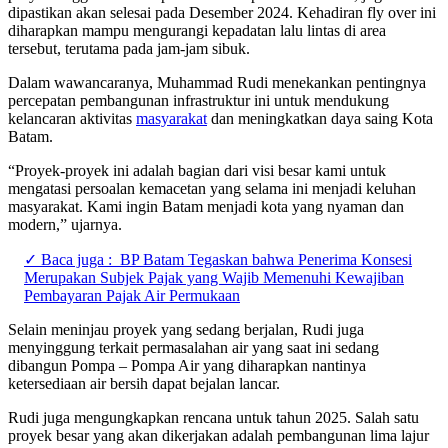
dipastikan akan selesai pada Desember 2024. Kehadiran fly over ini
diharapkan mampu mengurangi kepadatan lalu lintas di area
tersebut, terutama pada jam-jam sibuk.
Dalam wawancaranya, Muhammad Rudi menekankan pentingnya
percepatan pembangunan infrastruktur ini untuk mendukung
kelancaran aktivitas
masyarakat
dan meningkatkan daya saing Kota
Batam.
“Proyek-proyek ini adalah bagian dari visi besar kami untuk
mengatasi persoalan kemacetan yang selama ini menjadi keluhan
masyarakat. Kami ingin Batam menjadi kota yang nyaman dan
modern,” ujarnya.
✓ Baca juga :
BP Batam Tegaskan bahwa Penerima Konsesi
Merupakan Subjek Pajak yang Wajib Memenuhi Kewajiban
Pembayaran Pajak Air Permukaan
Selain meninjau proyek yang sedang berjalan, Rudi juga
menyinggung terkait permasalahan air yang saat ini sedang
dibangun Pompa – Pompa Air yang diharapkan nantinya
ketersediaan air bersih dapat bejalan lancar.
Rudi juga mengungkapkan rencana untuk tahun 2025. Salah satu
proyek besar yang akan dikerjakan adalah pembangunan lima lajur