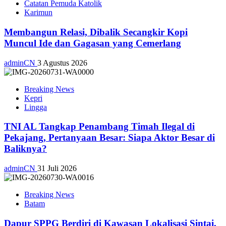
Catatan Pemuda Katolik
Karimun
Membangun Relasi, Dibalik Secangkir Kopi
Muncul Ide dan Gagasan yang Cemerlang
adminCN
3 Agustus 2026
Breaking News
Kepri
Lingga
TNI AL Tangkap Penambang Timah Ilegal di
Pekajang, Pertanyaan Besar: Siapa Aktor Besar di
Baliknya?
adminCN
31 Juli 2026
Breaking News
Batam
Dapur SPPG Berdiri di Kawasan Lokalisasi Sintai,