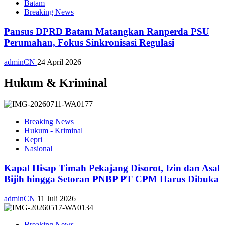
Batam
Breaking News
Pansus DPRD Batam Matangkan Ranperda PSU
Perumahan, Fokus Sinkronisasi Regulasi
adminCN
24 April 2026
Hukum & Kriminal
Breaking News
Hukum - Kriminal
Kepri
Nasional
Kapal Hisap Timah Pekajang Disorot, Izin dan Asal
Bijih hingga Setoran PNBP PT CPM Harus Dibuka
adminCN
11 Juli 2026
Breaking News