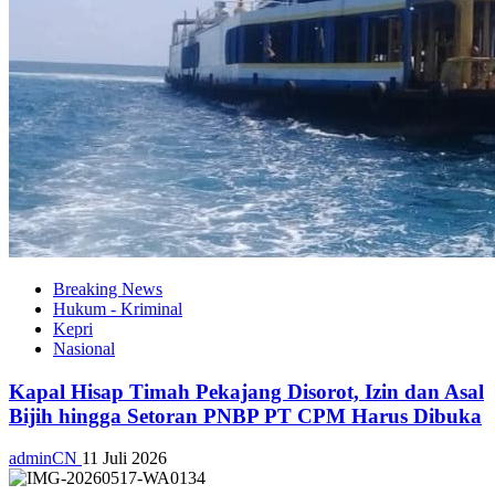
Breaking News
Hukum - Kriminal
Kepri
Nasional
Kapal Hisap Timah Pekajang Disorot, Izin dan Asal
Bijih hingga Setoran PNBP PT CPM Harus Dibuka
adminCN
11 Juli 2026