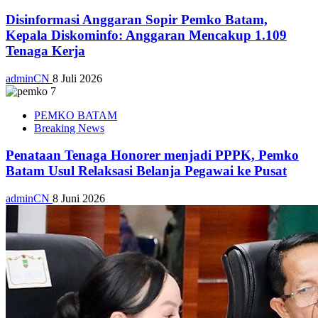
Disinformasi Anggaran Sopir Pemko Batam,
Kepala Diskominfo: Anggaran Mencakup 1.109
Tenaga Kerja
adminCN
8 Juli 2026
PEMKO BATAM
Breaking News
Penataan Tenaga Honorer menjadi PPPK, Pemko
Batam Usul Relaksasi Belanja Pegawai ke Pusat
adminCN
8 Juni 2026