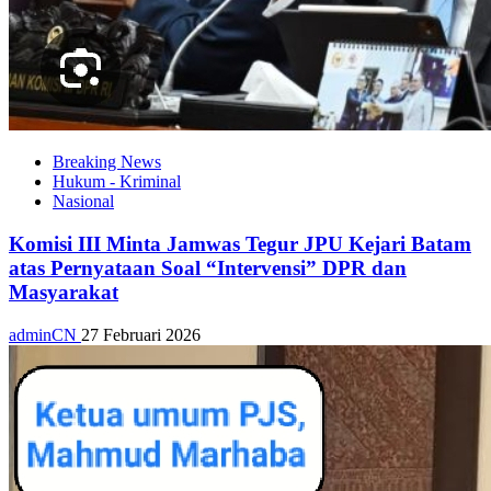
Breaking News
Hukum - Kriminal
Nasional
Komisi III Minta Jamwas Tegur JPU Kejari Batam
atas Pernyataan Soal “Intervensi” DPR dan
Masyarakat
adminCN
27 Februari 2026