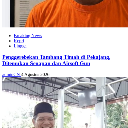
Breaking News
Kepri
Lingga
Penggerebekan Tambang Timah di Pekajang,
Ditemukan Senapan dan Airsoft Gun
adminCN
4 Agustus 2026