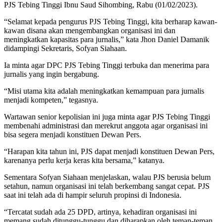
PJS Tebing Tinggi Ibnu Saud Sihombing, Rabu (01/02/2023).
“Selamat kepada pengurus PJS Tebing Tinggi, kita berharap kawan-
kawan disana akan mengembangkan organisasi ini dan
meningkatkan kapasitas para jurnalis,” kata Jhon Daniel Damanik
didampingi Sekretaris, Sofyan Siahaan.
Ia minta agar DPC PJS Tebing Tinggi terbuka dan menerima para
jurnalis yang ingin bergabung.
“Misi utama kita adalah meningkatkan kemampuan para jurnalis
menjadi kompeten,” tegasnya.
Wartawan senior kepolisian ini juga minta agar PJS Tebing Tinggi
membenahi administrasi dan merekrut anggota agar organisasi ini
bisa segera menjadi konstituen Dewan Pers.
“Harapan kita tahun ini, PJS dapat menjadi konstituen Dewan Pers,
karenanya perlu kerja keras kita bersama,” katanya.
Sementara Sofyan Siahaan menjelaskan, walau PJS berusia belum
setahun, namun organisasi ini telah berkembang sangat cepat. PJS
saat ini telah ada di hampir seluruh propinsi di Indonesia.
“Tercatat sudah ada 25 DPD, artinya, kehadiran organisasi ini
memang sudah ditunggu-tunggu dan diharapkan oleh teman-teman