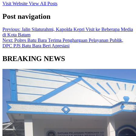
Visit Website
View All Posts
Post navigation
Previous:
Jalin Silaturahmi, Kapolda Kepri Visit ke Beberapa Media
di Kota Batam
Next:
Polres Batu Bara Terima Penghargaan Pelayanan Publik,
DPC PJS Batu Bara Beri Apresiasi
BREAKING NEWS