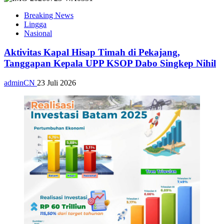
Breaking News
Lingga
Nasional
Aktivitas Kapal Hisap Timah di Pekajang,
Tanggapan Kepala UPP KSOP Dabo Singkep Nihil
adminCN
23 Juli 2026