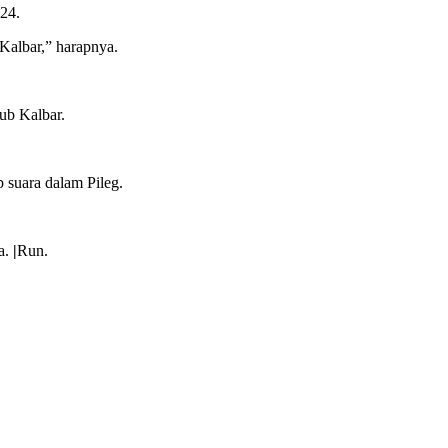
024.
Kalbar,” harapnya.
ub Kalbar.
 suara dalam Pileg.
a.
|
Run.