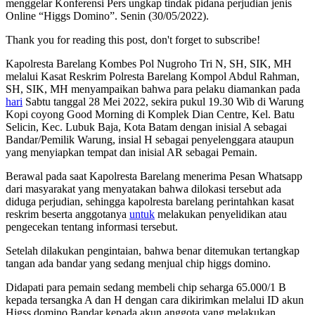
menggelar Konferensi Pers ungkap tindak pidana perjudian jenis
Online “Higgs Domino”. Senin (30/05/2022).
Thank you for reading this post, don't forget to subscribe!
Kapolresta Barelang Kombes Pol Nugroho Tri N, SH, SIK, MH
melalui Kasat Reskrim Polresta Barelang Kompol Abdul Rahman,
SH, SIK, MH menyampaikan bahwa para pelaku diamankan pada
hari
Sabtu tanggal 28 Mei 2022, sekira pukul 19.30 Wib di Warung
Kopi coyong Good Morning di Komplek Dian Centre, Kel. Batu
Selicin, Kec. Lubuk Baja, Kota Batam dengan inisial A sebagai
Bandar/Pemilik Warung, insial H sebagai penyelenggara ataupun
yang menyiapkan tempat dan inisial AR sebagai Pemain.
Berawal pada saat Kapolresta Barelang menerima Pesan Whatsapp
dari masyarakat yang menyatakan bahwa dilokasi tersebut ada
diduga perjudian, sehingga kapolresta barelang perintahkan kasat
reskrim beserta anggotanya
untuk
melakukan penyelidikan atau
pengecekan tentang informasi tersebut.
Setelah dilakukan pengintaian, bahwa benar ditemukan tertangkap
tangan ada bandar yang sedang menjual chip higgs domino.
Didapati para pemain sedang membeli chip seharga 65.000/1 B
kepada tersangka A dan H dengan cara dikirimkan melalui ID akun
Higss domino Bandar kepada akun anggota yang melakukan