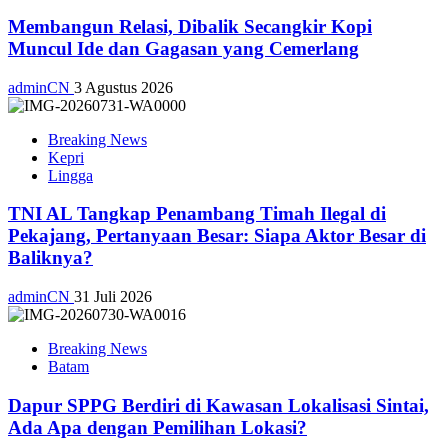
Membangun Relasi, Dibalik Secangkir Kopi
Muncul Ide dan Gagasan yang Cemerlang
adminCN
3 Agustus 2026
Breaking News
Kepri
Lingga
TNI AL Tangkap Penambang Timah Ilegal di
Pekajang, Pertanyaan Besar: Siapa Aktor Besar di
Baliknya?
adminCN
31 Juli 2026
Breaking News
Batam
Dapur SPPG Berdiri di Kawasan Lokalisasi Sintai,
Ada Apa dengan Pemilihan Lokasi?