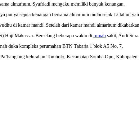
rsama almarhum, Syafriadi mengaku memiliki banyak kenangan.
aya punya sejuta kenangan bersama almarhum mulai sejak 12 tahun ya
erwudhu di kamar mandi. Setelah dari kamar mandi almarhum dikabarka
RS) Haji Makassar. Berselang beberapa waktu di
rumah
sakit, Andi Sura
rumah duka kompleks perumahan BTN Tabaria 1 blok A5 No. 7.
an Pa’bangiang kelurahan Tombolo, Kecamatan Somba Opu, Kabupate