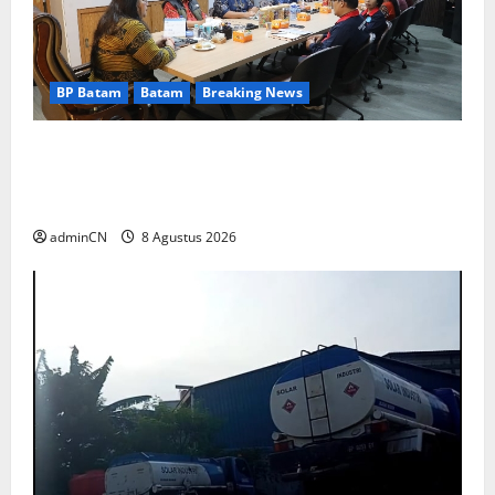
BP Batam
Batam
Breaking News
Terima Kunjungan Yayasan Anak Indonesia,
Ariastuty: Literasi Membangun SDM yang
Unggul
adminCN
8 Agustus 2026