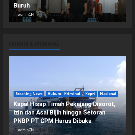
Buruh
adminCN
2 Mei 2026
HUKUM & KRIMINAL
DPRD Kota Batam
Batam
Breaking News
Fraksi-fraksi di DPRD Kota Batam
Laporkan Hasil Reses dalam Rapat
Paripurna
Breaking News
Hukum - Kriminal
Kepri
Nasional
adminCN
29 April 2026
Kapal Hisap Timah Pekajang Disorot,
Izin dan Asal Bijih hingga Setoran
PNBP PT CPM Harus Dibuka
adminCN
11 Juli 2026