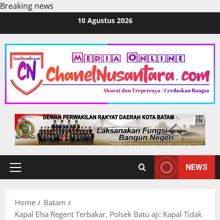
Breaking news
Skip
10 Agustus 2026
to
content
NEWS
Primary
Menu
Home
Batam
Kapal Elsa Regent Terbakar, Polsek Batu aji: Kapal Tidak