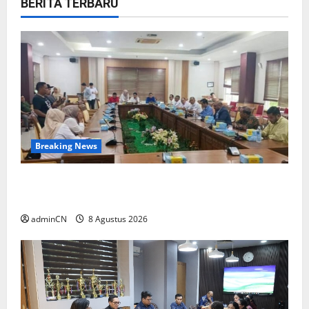
BERITA TERBARU
Breaking News
Bukan Sekadar NPSN, Dugaan Kekerasan Anak
di Playgroup Djuwita Diminta Diusut Tuntas
adminCN
8 Agustus 2026