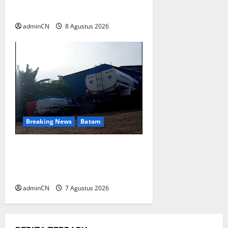
yang Unggul
adminCN
8 Agustus 2026
Breaking News
Batam
Keberadaan Gudang BBM PT
RSE Dipertanyakan Warga,
Diduga Ada Aktivitas Ilegal
adminCN
7 Agustus 2026