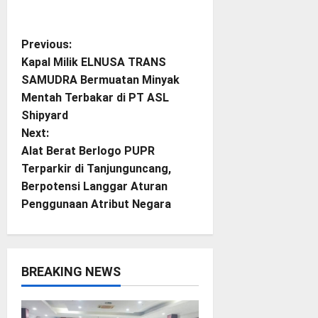
P
Previous:
Kapal Milik ELNUSA TRANS
o
SAMUDRA Bermuatan Minyak
Mentah Terbakar di PT ASL
s
Shipyard
t
Next:
Alat Berat Berlogo PUPR
n
Terparkir di Tanjunguncang,
Berpotensi Langgar Aturan
a
Penggunaan Atribut Negara
v
i
BREAKING NEWS
g
a