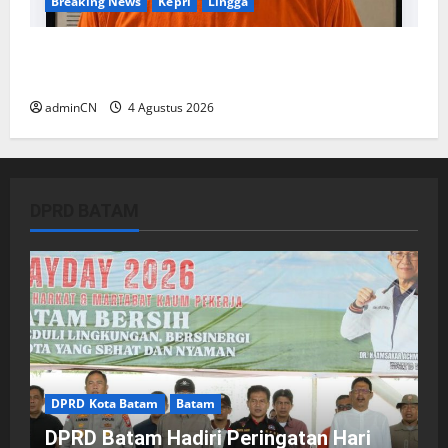
Breaking News
Kepri
Lingga
Penggerebekan Tambang Timah di Pekajang,
Ditemukan Senapan dan Airsoft Gun
adminCN
4 Agustus 2026
DPRD BATAM
DPRD Kota Batam
Batam
DPRD Batam Hadiri Peringatan Hari