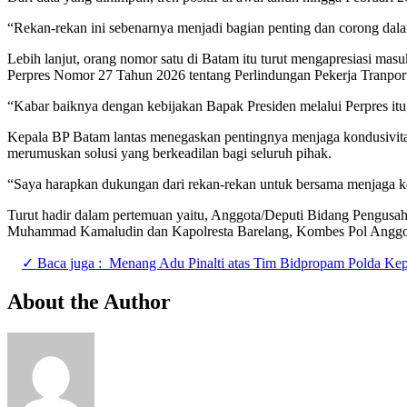
“Rekan-rekan ini sebenarnya menjadi bagian penting dan corong dal
Lebih lanjut, orang nomor satu di Batam itu turut mengapresiasi masu
Perpres Nomor 27 Tahun 2026 tentang Perlindungan Pekerja Tranport
“Kabar baiknya dengan kebijakan Bapak Presiden melalui Perpres i
Kepala BP Batam lantas menegaskan pentingnya menjaga kondusivitas 
merumuskan solusi yang berkeadilan bagi seluruh pihak.
“Saya harapkan dukungan dari rekan-rekan untuk bersama menjaga 
Turut hadir dalam pertemuan yaitu, Anggota/Deputi Bidang Pengusa
Muhammad Kamaludin dan Kapolresta Barelang, Kombes Pol Anggo
✓ Baca juga :
Menang Adu Pinalti atas Tim Bidpropam Polda Kepr
About the Author