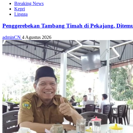
Breaking News
Kepri
Lingga
Penggerebekan Tambang Timah di Pekajang, Ditemu
adminCN
4 Agustus 2026