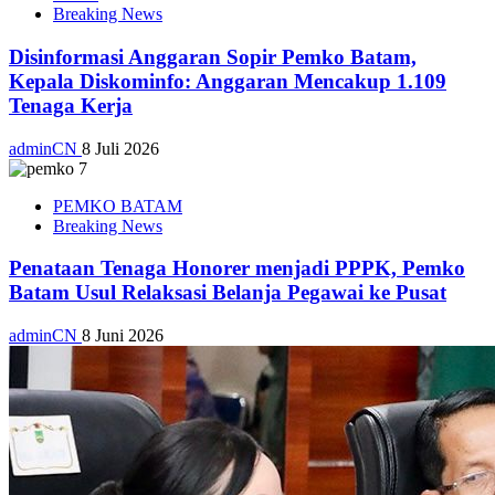
Breaking News
Disinformasi Anggaran Sopir Pemko Batam,
Kepala Diskominfo: Anggaran Mencakup 1.109
Tenaga Kerja
adminCN
8 Juli 2026
PEMKO BATAM
Breaking News
Penataan Tenaga Honorer menjadi PPPK, Pemko
Batam Usul Relaksasi Belanja Pegawai ke Pusat
adminCN
8 Juni 2026