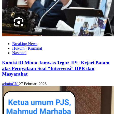
Breaking News
Hukum - Kriminal
Nasional
Komisi III Minta Jamwas Tegur JPU Kejari Batam
atas Pernyataan Soal “Intervensi” DPR dan
Masyarakat
adminCN
27 Februari 2026