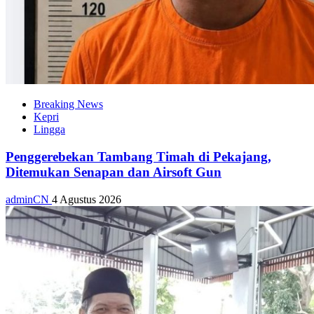
Breaking News
Kepri
Lingga
Penggerebekan Tambang Timah di Pekajang,
Ditemukan Senapan dan Airsoft Gun
adminCN
4 Agustus 2026