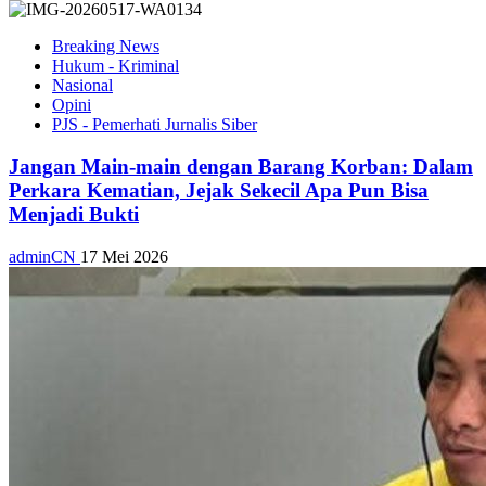
Breaking News
Hukum - Kriminal
Nasional
Opini
PJS - Pemerhati Jurnalis Siber
Jangan Main-main dengan Barang Korban: Dalam
Perkara Kematian, Jejak Sekecil Apa Pun Bisa
Menjadi Bukti
adminCN
17 Mei 2026