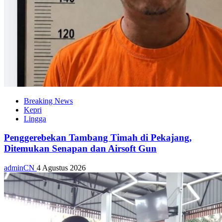
Breaking News
Kepri
Lingga
Penggerebekan Tambang Timah di Pekajang,
Ditemukan Senapan dan Airsoft Gun
adminCN
4 Agustus 2026