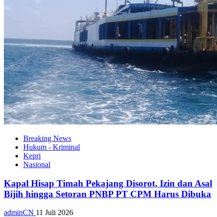
Breaking News
Hukum - Kriminal
Kepri
Nasional
Kapal Hisap Timah Pekajang Disorot, Izin dan Asal
Bijih hingga Setoran PNBP PT CPM Harus Dibuka
adminCN
11 Juli 2026