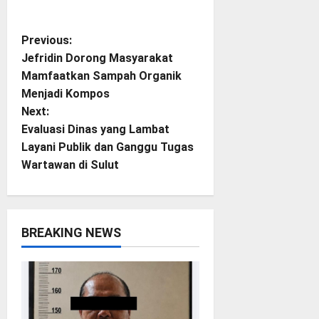
P
Previous:
Jefridin Dorong Masyarakat
o
Mamfaatkan Sampah Organik
Menjadi Kompos
s
Next:
t
Evaluasi Dinas yang Lambat
Layani Publik dan Ganggu Tugas
n
Wartawan di Sulut
a
v
BREAKING NEWS
i
g
a