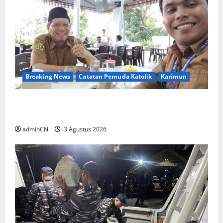
Breaking News
Catatan Pemuda Katolik
Karimun
Membangun Relasi, Dibalik Secangkir Kopi
Muncul Ide dan Gagasan yang Cemerlang
adminCN
3 Agustus 2026