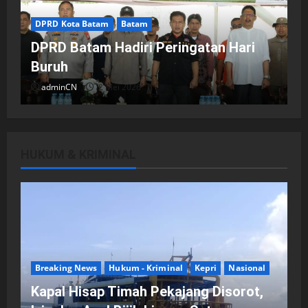
DPRD Kota Batam
Batam
DPRD Batam Hadiri Peringatan Hari
Buruh
adminCN
2 Mei 2026
HUKUM & KRIMINAL
DPRD Kota Batam
Batam
Breaking News
Fraksi-fraksi di DPRD Kota Batam
Laporkan Hasil Reses dalam Rapat
Paripurna
Breaking News
Hukum - Kriminal
Kepri
Nasional
adminCN
29 April 2026
Kapal Hisap Timah Pekajang Disorot,