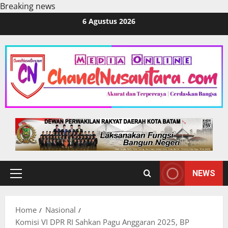
Breaking news
Skip
6 Agustus 2026
to
content
NEWS
Primary
Menu
Home
Nasional
Komisi VI DPR RI Sahkan Pagu Anggaran 2025, BP