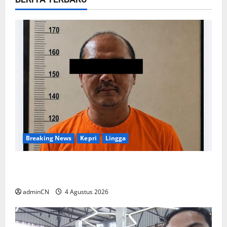
Breaking News
Kepri
Lingga
Penggerebekan Tambang Timah di Pekajang,
Ditemukan Senapan dan Airsoft Gun
adminCN
4 Agustus 2026