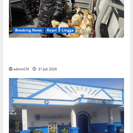
Breaking News
Kepri
Lingga
TNI AL Tangkap Penambang Timah Ilegal di
Pekajang, Pertanyaan Besar: Siapa Aktor
Besar di Baliknya?
adminCN
31 Juli 2026