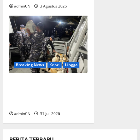
adminCN
3 Agustus 2026
Breaking News
Kepri
Lingga
TNI AL Tangkap Penambang
Timah Ilegal di Pekajang,
Pertanyaan Besar: Siapa
Aktor Besar di Baliknya?
adminCN
31 Juli 2026
BERITA TERBARU