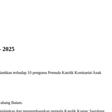
– 2025
lantikan terhadap 10 pengurus Pemuda Katolik Komisariat Anak
 cabang Batam.
p menjalankan dan mengembangkan pemuda Katolik Komac Sagulung