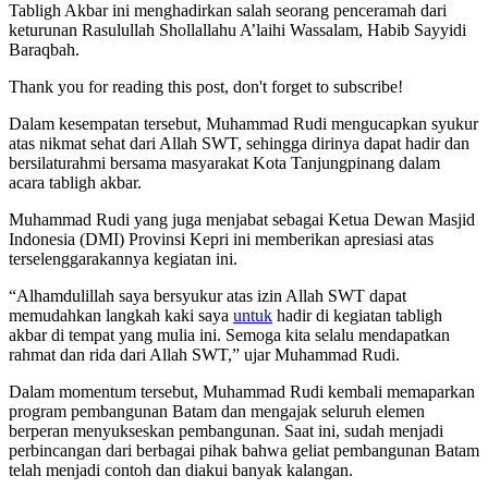
Tabligh Akbar ini menghadirkan salah seorang penceramah dari
keturunan Rasulullah Shollallahu A’laihi Wassalam, Habib Sayyidi
Baraqbah.
Thank you for reading this post, don't forget to subscribe!
Dalam kesempatan tersebut, Muhammad Rudi mengucapkan syukur
atas nikmat sehat dari Allah SWT, sehingga dirinya dapat hadir dan
bersilaturahmi bersama masyarakat Kota Tanjungpinang dalam
acara tabligh akbar.
Muhammad Rudi yang juga menjabat sebagai Ketua Dewan Masjid
Indonesia (DMI) Provinsi Kepri ini memberikan apresiasi atas
terselenggarakannya kegiatan ini.
“Alhamdulillah saya bersyukur atas izin Allah SWT dapat
memudahkan langkah kaki saya
untuk
hadir di kegiatan tabligh
akbar di tempat yang mulia ini. Semoga kita selalu mendapatkan
rahmat dan rida dari Allah SWT,” ujar Muhammad Rudi.
Dalam momentum tersebut, Muhammad Rudi kembali memaparkan
program pembangunan Batam dan mengajak seluruh elemen
berperan menyukseskan pembangunan. Saat ini, sudah menjadi
perbincangan dari berbagai pihak bahwa geliat pembangunan Batam
telah menjadi contoh dan diakui banyak kalangan.