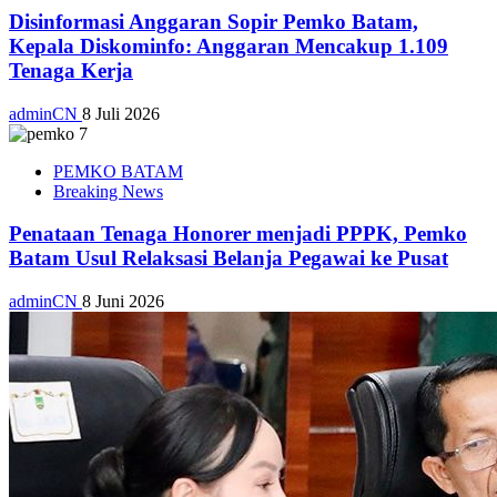
Disinformasi Anggaran Sopir Pemko Batam,
Kepala Diskominfo: Anggaran Mencakup 1.109
Tenaga Kerja
adminCN
8 Juli 2026
PEMKO BATAM
Breaking News
Penataan Tenaga Honorer menjadi PPPK, Pemko
Batam Usul Relaksasi Belanja Pegawai ke Pusat
adminCN
8 Juni 2026