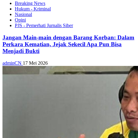
Breaking News
Hukum - Kriminal
Nasional
Opini
PJS - Pemerhati Jurnalis Siber
Jangan Main-main dengan Barang Korban: Dalam
Perkara Kematian, Jejak Sekecil Apa Pun Bisa
Menjadi Bukti
adminCN
17 Mei 2026