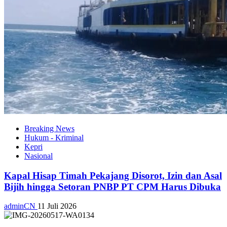
Breaking News
Hukum - Kriminal
Kepri
Nasional
Kapal Hisap Timah Pekajang Disorot, Izin dan Asal
Bijih hingga Setoran PNBP PT CPM Harus Dibuka
adminCN
11 Juli 2026