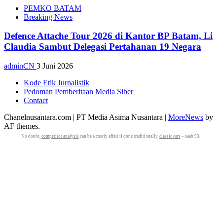
PEMKO BATAM
Breaking News
Defence Attache Tour 2026 di Kantor BP Batam, Li
Claudia Sambut Delegasi Pertahanan 19 Negara
adminCN
3 Juni 2026
Kode Etik Jurnalistik
Pedoman Pemberitaan Media Siber
Contact
Chanelnusantara.com | PT Media Asima Nusantara
|
MoreNews
by
AF themes.
No doubt,
competitor analysis
can be a costly affair if done traditionally.
classic cars
– saab 93.