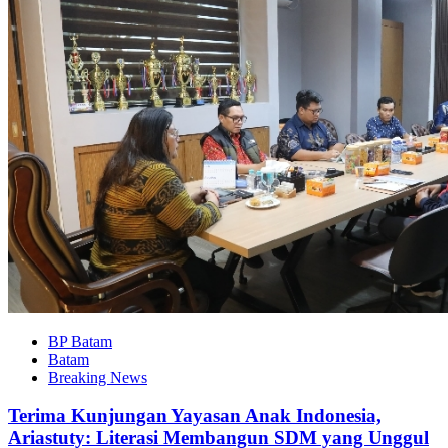
BP Batam
Batam
Breaking News
Terima Kunjungan Yayasan Anak Indonesia,
Ariastuty: Literasi Membangun SDM yang Unggul