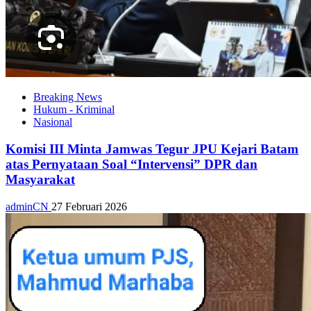
Breaking News
Hukum - Kriminal
Nasional
Komisi III Minta Jamwas Tegur JPU Kejari Batam
atas Pernyataan Soal “Intervensi” DPR dan
Masyarakat
adminCN
27 Februari 2026