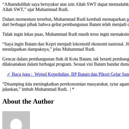
“Alhamdulillah saya bersyukur atas izin Allah SWT dapat memudahk
Allah SWT,” ujar Muhammad Rudi.
Dalam momentum tersebut, Muhammad Rudi kembali memaparkan
p
dari berbagai pihak bahwa geliat pembangunan Batam telah menjadi 
Tidak ingin lekas puas, Muhammad Rudi masih terus ingin memaksim
“Saya ingin Batam dan Kepri menjadi lokomotif ekonomi nasional. Ji
mendapatkan dampaknya,” jelas Muhammad Rudi.
Gencar dalam pembangunan fisik di Kota Batam, tak berarti pemban
dilaksanakan dalam berbagai program. Sesuai visi Batam bandar duni
✓ Baca juga :
Wujud Kepedulian, BP Batam dan Pikori Gelar Sun
“Disamping kita meningkatkan perekonomian masyarakat, syiar agama j
jalankan,” imbuh Muhammad Rudi. | *
About the Author