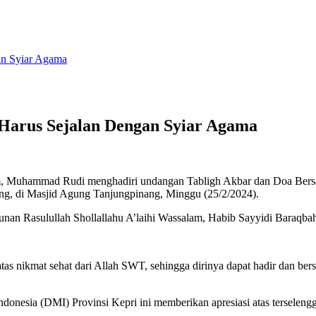
an Syiar Agama
arus Sejalan Dengan Syiar Agama
, Muhammad Rudi menghadiri undangan Tabligh Akbar dan Doa Bers
ng, di Masjid Agung Tanjungpinang, Minggu (25/2/2024).
unan Rasulullah Shollallahu A’laihi Wassalam, Habib Sayyidi Baraqba
 nikmat sehat dari Allah SWT, sehingga dirinya dapat hadir dan ber
esia (DMI) Provinsi Kepri ini memberikan apresiasi atas terselengga