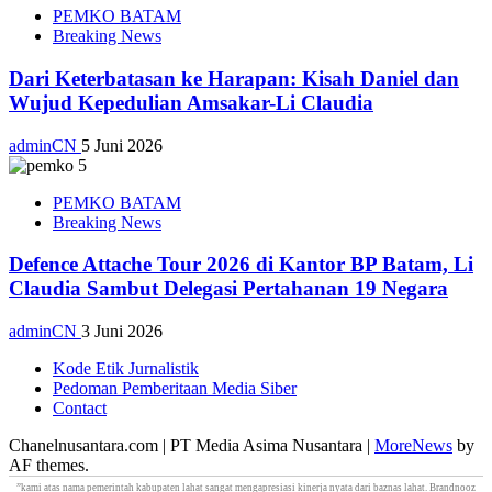
PEMKO BATAM
Breaking News
Dari Keterbatasan ke Harapan: Kisah Daniel dan
Wujud Kepedulian Amsakar-Li Claudia
adminCN
5 Juni 2026
PEMKO BATAM
Breaking News
Defence Attache Tour 2026 di Kantor BP Batam, Li
Claudia Sambut Delegasi Pertahanan 19 Negara
adminCN
3 Juni 2026
Kode Etik Jurnalistik
Pedoman Pemberitaan Media Siber
Contact
Chanelnusantara.com | PT Media Asima Nusantara
|
MoreNews
by
AF themes.
​”kami atas nama pemerintah kabupaten lahat sangat mengapresiasi kinerja nyata dari
baznas lahat
. Brandnooz