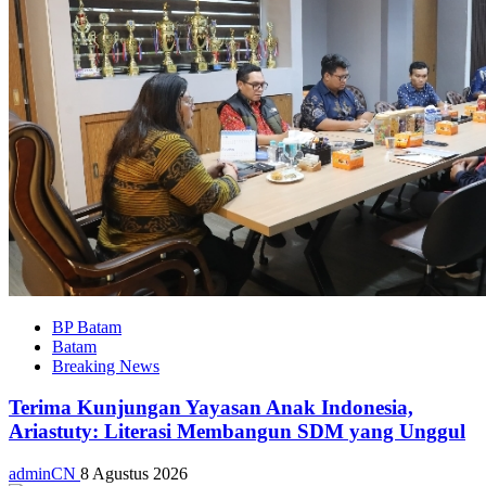
BP Batam
Batam
Breaking News
Terima Kunjungan Yayasan Anak Indonesia,
Ariastuty: Literasi Membangun SDM yang Unggul
adminCN
8 Agustus 2026