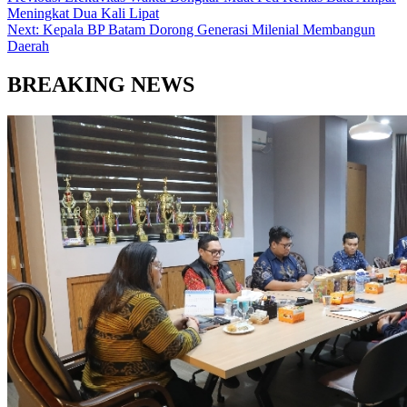
Meningkat Dua Kali Lipat
Next:
Kepala BP Batam Dorong Generasi Milenial Membangun
Daerah
BREAKING NEWS