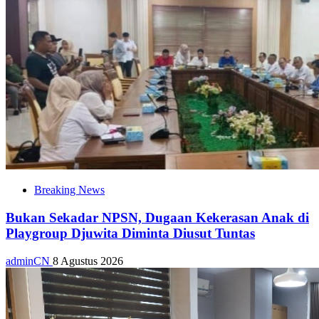
Breaking News
Bukan Sekadar NPSN, Dugaan Kekerasan Anak di
Playgroup Djuwita Diminta Diusut Tuntas
adminCN
8 Agustus 2026