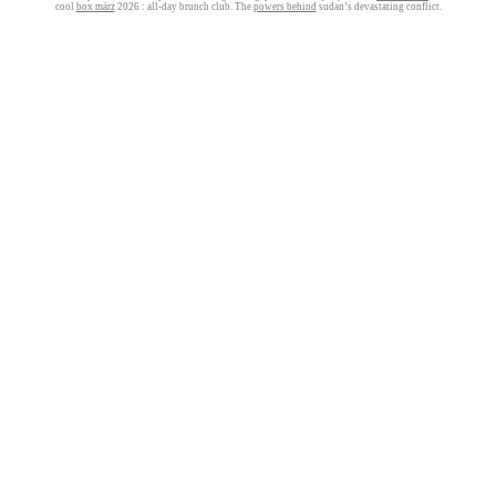
cool
box märz
2026 : all‑day brunch club. The
powers behind
sudan’s devastating conflict.