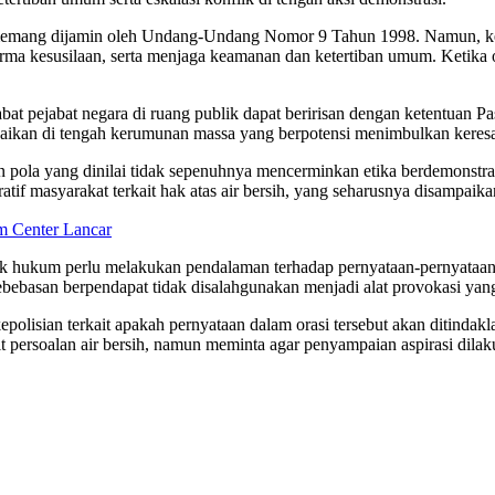
ang dijamin oleh Undang-Undang Nomor 9 Tahun 1998. Namun, kebeba
orma kesusilaan, serta menjaga keamanan dan ketertiban umum. Ketika 
abat pejabat negara di ruang publik dapat beririsan dengan ketentuan
ikan di tengah kerumunan massa yang berpotensi menimbulkan keresa
an pola yang dinilai tidak sepenuhnya mencerminkan etika berdemonst
atif masyarakat terkait hak atas air bersih, yang seharusnya disampaika
m Center Lancar
ak hukum perlu melakukan pendalaman terhadap pernyataan-pernyataan 
basan berpendapat tidak disalahgunakan menjadi alat provokasi yang 
kepolisian terkait apakah pernyataan dalam orasi tersebut akan ditinda
ersoalan air bersih, namun meminta agar penyampaian aspirasi dilakuk