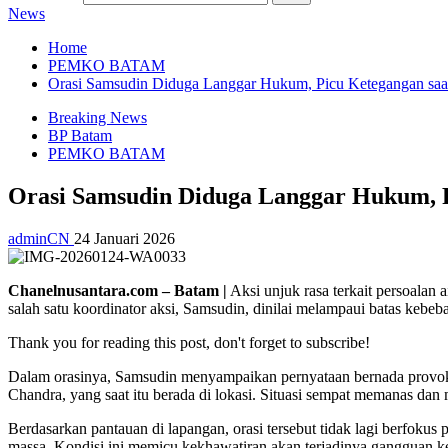
News
Home
PEMKO BATAM
Orasi Samsudin Diduga Langgar Hukum, Picu Ketegangan saa
Breaking News
BP Batam
PEMKO BATAM
Orasi Samsudin Diduga Langgar Hukum, P
adminCN
24 Januari 2026
Chanelnusantara.com – Batam |
Aksi unjuk rasa terkait persoalan
salah satu koordinator aksi, Samsudin, dinilai melampaui batas ke
Thank you for reading this post, don't forget to subscribe!
Dalam orasinya, Samsudin menyampaikan pernyataan bernada provok
Chandra, yang saat itu berada di lokasi. Situasi sempat memanas dan
Berdasarkan pantauan di lapangan, orasi tersebut tidak lagi berfokus
massa. Kondisi ini memicu kekhawatiran akan terjadinya gangguan ket