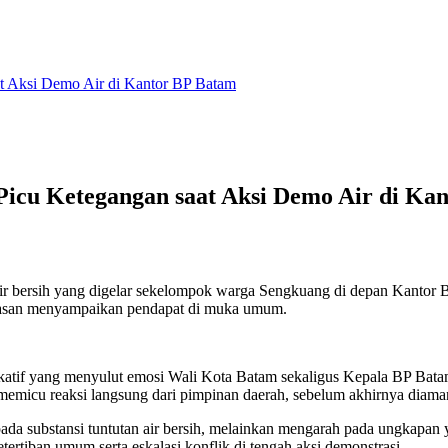
t Aksi Demo Air di Kantor BP Batam
icu Ketegangan saat Aksi Demo Air di Ka
 air bersih yang digelar sekelompok warga Sengkuang di depan Kantor 
bebasan menyampaikan pendapat di muka umum.
atif yang menyulut emosi Wali Kota Batam sekaligus Kepala BP Bata
 memicu reaksi langsung dari pimpinan daerah, sebelum akhirnya diama
 pada substansi tuntutan air bersih, melainkan mengarah pada ungkapan
ertiban umum serta eskalasi konflik di tengah aksi demonstrasi.