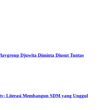
aygroup Djuwita Diminta Diusut Tuntas
uty: Literasi Membangun SDM yang Unggul