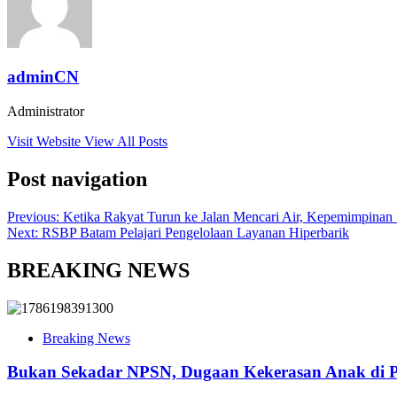
adminCN
Administrator
Visit Website
View All Posts
Post navigation
Previous:
Ketika Rakyat Turun ke Jalan Mencari Air, Kepemimpinan 
Next:
RSBP Batam Pelajari Pengelolaan Layanan Hiperbarik
BREAKING NEWS
Breaking News
Bukan Sekadar NPSN, Dugaan Kekerasan Anak di Pl