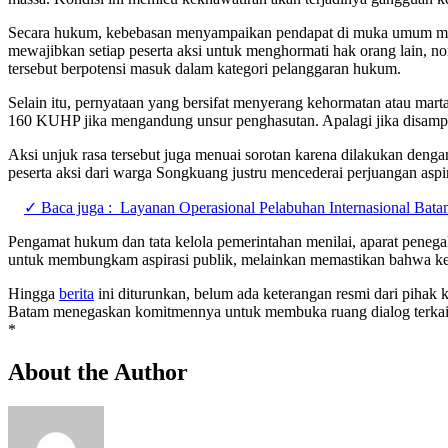
Secara hukum, kebebasan menyampaikan pendapat di muka umum mem
mewajibkan setiap peserta aksi untuk menghormati hak orang lain, n
tersebut berpotensi masuk dalam kategori pelanggaran hukum.
Selain itu, pernyataan yang bersifat menyerang kehormatan atau mart
160 KUHP jika mengandung unsur penghasutan. Apalagi jika disampa
Aksi unjuk rasa tersebut juga menuai sorotan karena dilakukan deng
peserta aksi dari warga Songkuang justru mencederai perjuangan aspir
✓ Baca juga :
Layanan Operasional Pelabuhan Internasional Bata
Pengamat hukum dan tata kelola pemerintahan menilai, aparat peneg
untuk membungkam aspirasi publik, melainkan memastikan bahwa kebe
Hingga
berita
ini diturunkan, belum ada keterangan resmi dari pihak 
Batam menegaskan komitmennya untuk membuka ruang dialog terkait p
*
About the Author