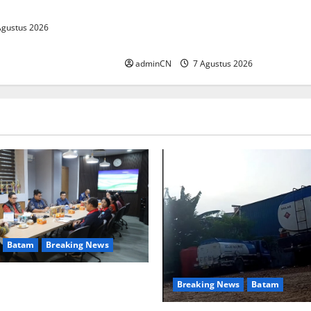
DM yang Unggul
Keberadaan Gudang BBM PT RS
Dipertanyakan Warga, Diduga
Agustus 2026
Ada Aktivitas Ilegal
adminCN
7 Agustus 2026
Batam
Breaking News
njungan Yayasan Anak
Breaking News
Batam
 Ariastuty: Literasi