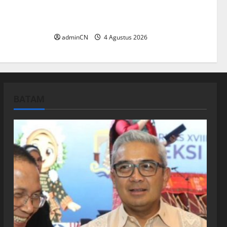
PT RSE
Pekajang, Ditemukan Senapan dan
duga Ada
Airsoft Gun
adminCN
4 Agustus 2026
BATAM