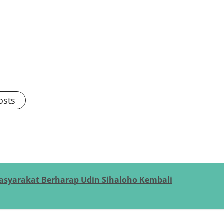
osts
asyarakat Berharap Udin Sihaloho Kembali