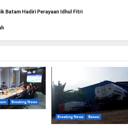
k Batam Hadiri Perayaan Idhul Fitri
ah
tam
Breaking News
ngan Yayasan Anak
Breaking News
Batam
astuty: Literasi