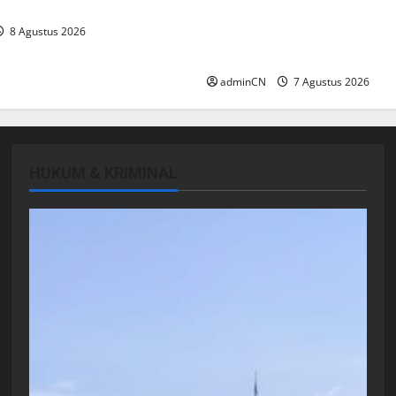
n SDM yang Unggul
Keberadaan Gudang BBM 
8 Agustus 2026
Dipertanyakan Warga, Di
Aktivitas Ilegal
adminCN
7 Agustus 2026
HUKUM & KRIMINAL