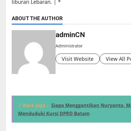
liburan Lebaran. | *
ABOUT THE AUTHOR
adminCN
Administrator
Visit Website
View All P
✓ Baca juga :
Siapa Menggantikan Nuryanto, M
Menduduki Kursi DPRD Batam