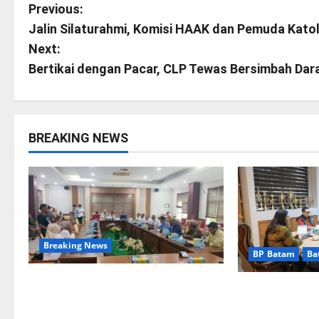
P
Previous:
Jalin Silaturahmi, Komisi HAAK dan Pemuda Katoli
o
Next:
s
Bertikai dengan Pacar, CLP Tewas Bersimbah Dar
t
n
BREAKING NEWS
a
v
i
Breaking News
g
BP Batam
Ba
a
Bukan Sekadar NPSN, Dugaan
Terima Kunju
Kekerasan Anak di Playgroup
t
Indonesia, Ari
Djuwita Diminta Diusut Tuntas