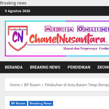
Breaking news
Skip
9 Agustus 2026
to
content
BERANDA
BREAKING NEWS
PENDIDIKAN
EKON
Home
BP Batam
Pelabuhan di Kota Batam Tetap Berop
BP Batam
Breaking News