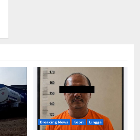
E
Breaking News
Kepri
Lingga
Penggerebekan Tambang Timah di