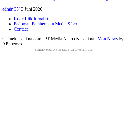
adminCN
3 Juni 2026
Kode Etik Jurnalistik
Pedoman Pemberitaan Media Siber
Contact
Chanelnusantara.com | PT Media Asima Nusantara
|
MoreNews
by
AF themes.
Brandnooz cool
box märz
2026 : all‑day brunch club.