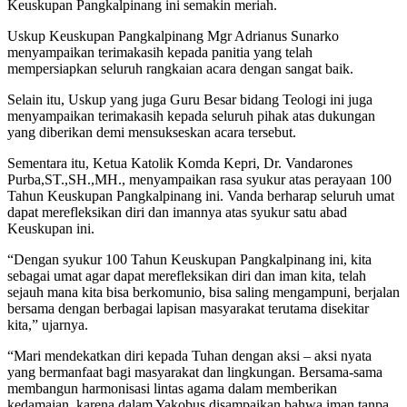
Keuskupan Pangkalpinang ini semakin meriah.
Uskup Keuskupan Pangkalpinang Mgr Adrianus Sunarko
menyampaikan terimakasih kepada panitia yang telah
mempersiapkan seluruh rangkaian acara dengan sangat baik.
Selain itu, Uskup yang juga Guru Besar bidang Teologi ini juga
menyampaikan terimakasih kepada seluruh pihak atas dukungan
yang diberikan demi mensukseskan acara tersebut.
Sementara itu, Ketua Katolik Komda Kepri, Dr. Vandarones
Purba,ST.,SH.,MH., menyampaikan rasa syukur atas perayaan 100
Tahun Keuskupan Pangkalpinang ini. Vanda berharap seluruh umat
dapat merefleksikan diri dan imannya atas syukur satu abad
Keuskupan ini.
“Dengan syukur 100 Tahun Keuskupan Pangkalpinang ini, kita
sebagai umat agar dapat merefleksikan diri dan iman kita, telah
sejauh mana kita bisa berkomunio, bisa saling mengampuni, berjalan
bersama dengan berbagai lapisan masyarakat terutama disekitar
kita,” ujarnya.
“Mari mendekatkan diri kepada Tuhan dengan aksi – aksi nyata
yang bermanfaat bagi masyarakat dan lingkungan. Bersama-sama
membangun harmonisasi lintas agama dalam memberikan
kedamaian, karena dalam Yakobus disampaikan bahwa iman tanpa