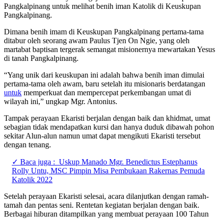
Pangkalpinang untuk melihat benih iman Katolik di Keuskupan
Pangkalpinang.
Dimana benih imam di Keuskupan Pangkalpinang pertama-tama
ditabur oleh seorang awam Paulus Tjen On Ngie, yang oleh
martabat baptisan tergerak semangat misionernya mewartakan Yesus
di tanah Pangkalpinang.
“Yang unik dari keuskupan ini adalah bahwa benih iman dimulai
pertama-tama oleh awam, baru setelah itu misionaris berdatangan
untuk
memperkuat dan mempercepat perkembangan umat di
wilayah ini,” ungkap Mgr. Antonius.
Tampak perayaan Ekaristi berjalan dengan baik dan khidmat, umat
sebagian tidak mendapatkan kursi dan hanya duduk dibawah pohon
sekitar Alun-alun namun umat dapat mengikuti Ekaristi tersebut
dengan tenang.
✓ Baca juga :
Uskup Manado Mgr. Benedictus Estephanus
Rolly Untu, MSC Pimpin Misa Pembukaan Rakernas Pemuda
Katolik 2022
Setelah perayaan Ekaristi selesai, acara dilanjutkan dengan ramah-
tamah dan pentas seni. Rentetan kegiatan berjalan dengan baik.
Berbagai hiburan ditampilkan yang membuat perayaan 100 Tahun