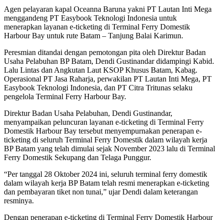
Agen pelayaran kapal Oceanna Baruna yakni PT Lautan Inti Mega
menggandeng PT Easybook Teknologi Indonesia untuk
menerapkan layanan e-ticketing di Terminal Ferry Domestik
Harbour Bay untuk rute Batam – Tanjung Balai Karimun.
Peresmian ditandai dengan pemotongan pita oleh Direktur Badan
Usaha Pelabuhan BP Batam, Dendi Gustinandar didampingi Kabid.
Lalu Lintas dan Angkutan Laut KSOP Khusus Batam, Kabag.
Operasional PT Jasa Raharja, perwakilan PT Lautan Inti Mega, PT
Easybook Teknologi Indonesia, dan PT Citra Tritunas selaku
pengelola Terminal Ferry Harbour Bay.
Direktur Badan Usaha Pelabuhan, Dendi Gustinandar,
menyampaikan peluncuran layanan e-ticketing di Terminal Ferry
Domestik Harbour Bay tersebut menyempurnakan penerapan e-
ticketing di seluruh Terminal Ferry Domestik dalam wilayah kerja
BP Batam yang telah dimulai sejak November 2023 lalu di Terminal
Ferry Domestik Sekupang dan Telaga Punggur.
“Per tanggal 28 Oktober 2024 ini, seluruh terminal ferry domestik
dalam wilayah kerja BP Batam telah resmi menerapkan e-ticketing
dan pembayaran tiket non tunai,” ujar Dendi dalam keterangan
resminya.
Dengan penerapan e-ticketing di Terminal Ferry Domestik Harbour