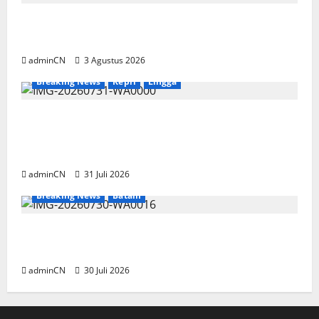
Membangun Relasi, Dibalik Secangkir Kopi
Muncul Ide dan Gagasan yang Cemerlang
adminCN
3 Agustus 2026
Breaking News
Kepri
Lingga
TNI AL Tangkap Penambang Timah Ilegal di
Pekajang, Pertanyaan Besar: Siapa Aktor
Besar di Baliknya?
adminCN
31 Juli 2026
Breaking News
Batam
Dapur SPPG Berdiri di Kawasan Lokalisasi
Sintai, Ada Apa dengan Pemilihan Lokasi?
adminCN
30 Juli 2026