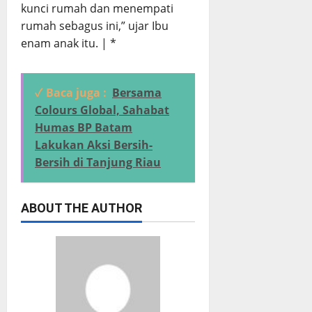
kunci rumah dan menempati
rumah sebagus ini,” ujar Ibu
enam anak itu. | *
✓ Baca juga :
Bersama
Colours Global, Sahabat
Humas BP Batam
Lakukan Aksi Bersih-
Bersih di Tanjung Riau
ABOUT THE AUTHOR