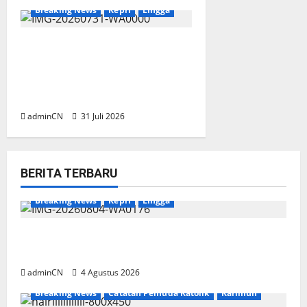
Breaking News
Kepri
Lingga
TNI AL Tangkap Penambang
Timah Ilegal di Pekajang,
Pertanyaan Besar: Siapa
Aktor Besar di Baliknya?
adminCN
31 Juli 2026
BERITA TERBARU
Breaking News
Kepri
Lingga
Penggerebekan Tambang Timah di Pekajang,
Ditemukan Senapan dan Airsoft Gun
adminCN
4 Agustus 2026
Breaking News
Catatan Pemuda Katolik
Karimun