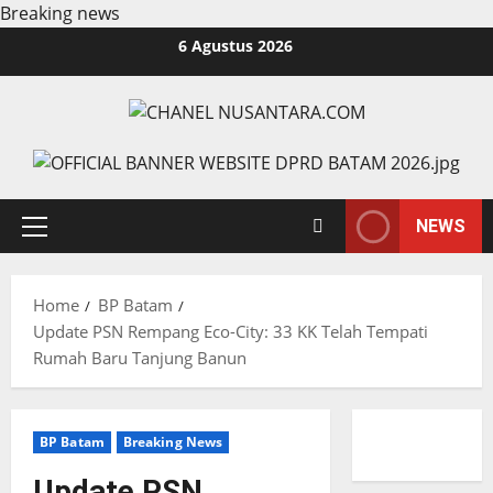
Breaking news
Skip
6 Agustus 2026
to
content
NEWS
Primary
Menu
Home
BP Batam
Update PSN Rempang Eco-City: 33 KK Telah Tempati
Rumah Baru Tanjung Banun
BP Batam
Breaking News
Update PSN