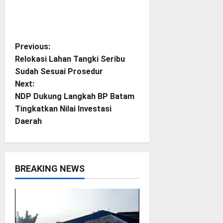
P
Previous:
Relokasi Lahan Tangki Seribu
o
Sudah Sesuai Prosedur
Next:
s
NDP Dukung Langkah BP Batam
t
Tingkatkan Nilai Investasi
Daerah
n
a
BREAKING NEWS
v
i
g