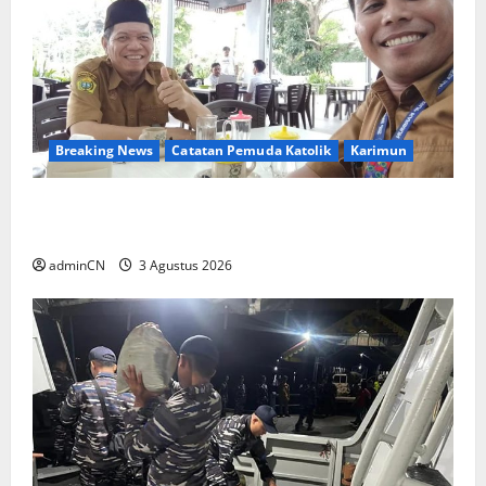
Breaking News
Catatan Pemuda Katolik
Karimun
Membangun Relasi, Dibalik Secangkir Kopi
Muncul Ide dan Gagasan yang Cemerlang
adminCN
3 Agustus 2026