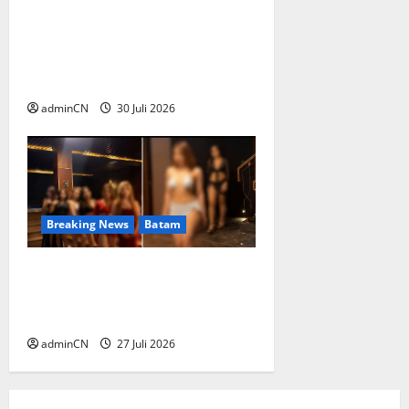
Dapur SPPG Berdiri di
Kawasan Lokalisasi Sintai,
Ada Apa dengan Pemilihan
Lokasi?
adminCN
30 Juli 2026
Breaking News
Batam
Konten Tanpa Batas Usia,
Aktivitas Luxor Spa Batam
Dipertanyakan
adminCN
27 Juli 2026