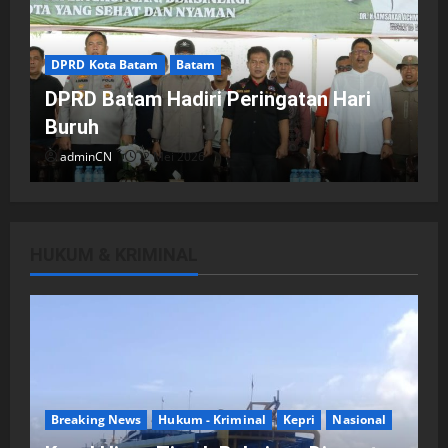
DPRD Kota Batam
Batam
DPRD Batam Hadiri Peringatan Hari
Buruh
adminCN
2 Mei 2026
HUKUM & KRIMINAL
DPRD Kota Batam
Batam
Breaking News
Fraksi-fraksi di DPRD Kota Batam
Laporkan Hasil Reses dalam Rapat
Paripurna
Breaking News
Hukum - Kriminal
Kepri
Nasional
adminCN
29 April 2026