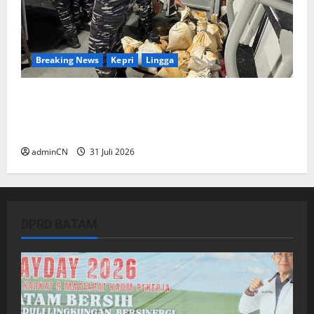
Breaking News
Kepri
Lingga
TNI AL Tangkap Penambang Timah Ilegal di
Pekajang, Pertanyaan Besar: Siapa Aktor
Besar di Baliknya?
adminCN
31 Juli 2026
DPRD BATAM