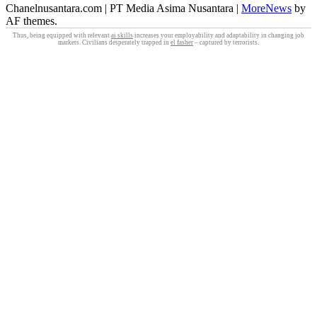
Chanelnusantara.com | PT Media Asima Nusantara
|
MoreNews
by
AF themes.
Thus, being equipped with relevant
ai skills
increases your employability and adaptability in changing job
markets. Civilians desperately trapped in
el fasher
– captured by terrorists.