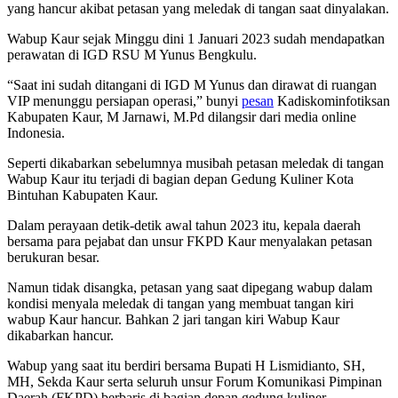
yang hancur akibat petasan yang meledak di tangan saat dinyalakan.
Wabup Kaur sejak Minggu dini 1 Januari 2023 sudah mendapatkan
perawatan di IGD RSU M Yunus Bengkulu.
“Saat ini sudah ditangani di IGD M Yunus dan dirawat di ruangan
VIP menunggu persiapan operasi,” bunyi
pesan
Kadiskominfotiksan
Kabupaten Kaur, M Jarnawi, M.Pd dilangsir dari media online
Indonesia.
Seperti dikabarkan sebelumnya musibah petasan meledak di tangan
Wabup Kaur itu terjadi di bagian depan Gedung Kuliner Kota
Bintuhan Kabupaten Kaur.
Dalam perayaan detik-detik awal tahun 2023 itu, kepala daerah
bersama para pejabat dan unsur FKPD Kaur menyalakan petasan
berukuran besar.
Namun tidak disangka, petasan yang saat dipegang wabup dalam
kondisi menyala meledak di tangan yang membuat tangan kiri
wabup Kaur hancur. Bahkan 2 jari tangan kiri Wabup Kaur
dikabarkan hancur.
Wabup yang saat itu berdiri bersama Bupati H Lismidianto, SH,
MH, Sekda Kaur serta seluruh unsur Forum Komunikasi Pimpinan
Daerah (FKPD) berbaris di bagian depan gedung kuliner.