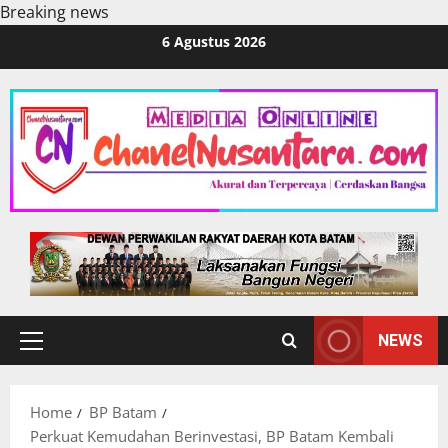
Breaking news
Skip
6 Agustus 2026
to
content
NEWS
Primary
Menu
Home
BP Batam
Perkuat Kemudahan Berinvestasi, BP Batam Kembali