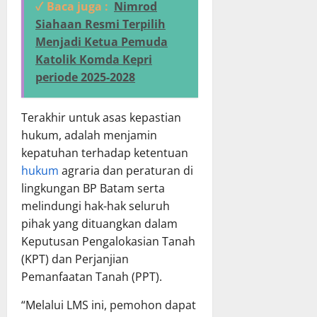
✓ Baca juga :
Nimrod
Siahaan Resmi Terpilih
Menjadi Ketua Pemuda
Katolik Komda Kepri
periode 2025-2028
Terakhir untuk asas kepastian
hukum, adalah menjamin
kepatuhan terhadap ketentuan
hukum
agraria dan peraturan di
lingkungan BP Batam serta
melindungi hak-hak seluruh
pihak yang dituangkan dalam
Keputusan Pengalokasian Tanah
(KPT) dan Perjanjian
Pemanfaatan Tanah (PPT).
“Melalui LMS ini, pemohon dapat