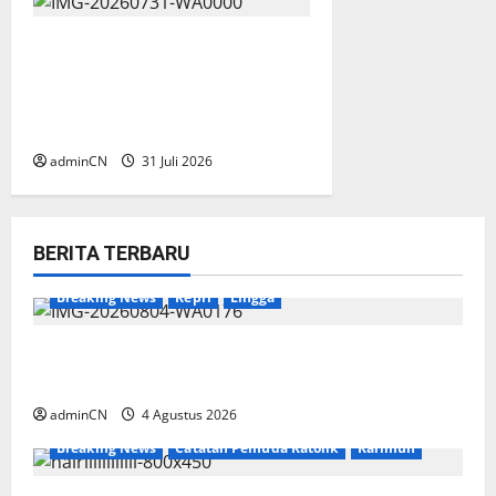
TNI AL Tangkap Penambang
Timah Ilegal di Pekajang,
Pertanyaan Besar: Siapa
Aktor Besar di Baliknya?
adminCN
31 Juli 2026
BERITA TERBARU
Breaking News
Kepri
Lingga
Penggerebekan Tambang Timah di Pekajang,
Ditemukan Senapan dan Airsoft Gun
adminCN
4 Agustus 2026
Breaking News
Catatan Pemuda Katolik
Karimun