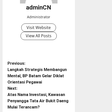
adminCN
Administrator
Visit Website
View All Posts
P
Previous:
Langkah Strategis Membangun
o
Mental, BP Batam Gelar Diklat
Orientasi Pegawai
s
Next:
t
Atas Nama Investasi, Kawasan
Penyangga Tata Air Bukit Daeng
n
Mulai Terancam?