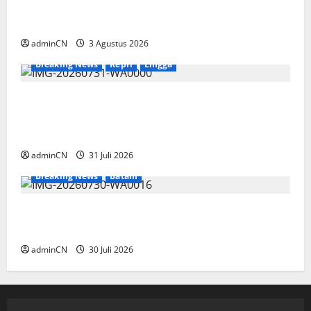
Membangun Relasi, Dibalik Secangkir Kopi
Muncul Ide dan Gagasan yang Cemerlang
adminCN
3 Agustus 2026
Breaking News
Kepri
Lingga
TNI AL Tangkap Penambang Timah Ilegal di
Pekajang, Pertanyaan Besar: Siapa Aktor
Besar di Baliknya?
adminCN
31 Juli 2026
Breaking News
Batam
Dapur SPPG Berdiri di Kawasan Lokalisasi
Sintai, Ada Apa dengan Pemilihan Lokasi?
adminCN
30 Juli 2026