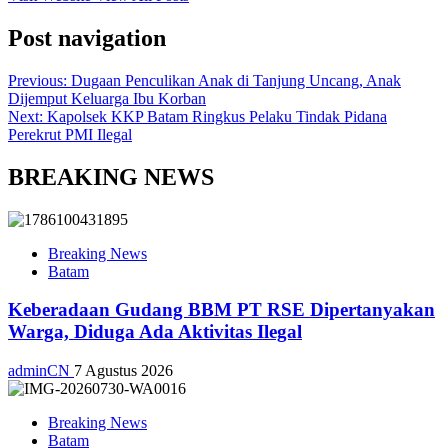
Post navigation
Previous:
Dugaan Penculikan Anak di Tanjung Uncang, Anak
Dijemput Keluarga Ibu Korban
Next:
Kapolsek KKP Batam Ringkus Pelaku Tindak Pidana
Perekrut PMI Ilegal
BREAKING NEWS
Breaking News
Batam
Keberadaan Gudang BBM PT RSE Dipertanyakan
Warga, Diduga Ada Aktivitas Ilegal
adminCN
7 Agustus 2026
Breaking News
Batam