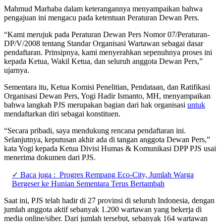
Mahmud Marhaba dalam keterangannya menyampaikan bahwa
pengajuan ini mengacu pada ketentuan Peraturan Dewan Pers.
“Kami merujuk pada Peraturan Dewan Pers Nomor 07/Peraturan-
DP/V/2008 tentang Standar Organisasi Wartawan sebagai dasar
pendaftaran. Prinsipnya, kami menyerahkan sepenuhnya proses ini
kepada Ketua, Wakil Ketua, dan seluruh anggota Dewan Pers,”
ujarnya.
Sementara itu, Ketua Komisi Penelitian, Pendataan, dan Ratifikasi
Organisasi Dewan Pers, Yogi Hadir Ismanto, MH, menyampaikan
bahwa langkah PJS merupakan bagian dari hak organisasi
untuk
mendaftarkan diri sebagai konstituen.
“Secara pribadi, saya mendukung rencana pendaftaran ini.
Selanjutnya, keputusan akhir ada di tangan anggota Dewan Pers,”
kata Yogi kepada Ketua Divisi Humas & Komunikasi DPP PJS usai
menerima dokumen dari PJS.
✓ Baca juga :
Progres Rempang Eco-City, Jumlah Warga
Bergeser ke Hunian Sementara Terus Bertambah
Saat ini, PJS telah hadir di 27 provinsi di seluruh Indonesia, dengan
jumlah anggota aktif sebanyak 1.200 wartawan yang bekerja di
media online/siber. Dari jumlah tersebut, sebanyak 164 wartawan