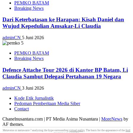
PEMKO BATAM
Breaking News
Dari Keterbatasan ke Harapan: Kisah Daniel dan
Wujud Kepedulian Amsakar-Li Claudia
adminCN
5 Juni 2026
PEMKO BATAM
Breaking News
Defence Attache Tour 2026 di Kantor BP Batam, Li
Claudia Sambut Delegasi Pertahanan 19 Negara
adminCN
3 Juni 2026
Kode Etik Jurnalistik
Pedoman Pemberitaan Media Siber
Contact
Chanelnusantara.com | PT Media Asima Nusantara
|
MoreNews
by
AF themes.
Metaverse or metawaste ? analyzing the hype surrounding
virtual reality
. The basis for the appearance of the
ford