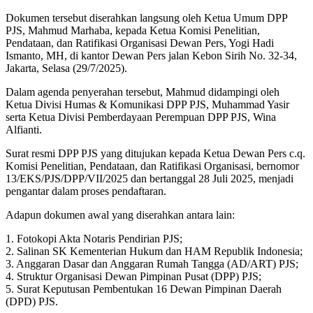
Dokumen tersebut diserahkan langsung oleh Ketua Umum DPP
PJS, Mahmud Marhaba, kepada Ketua Komisi Penelitian,
Pendataan, dan Ratifikasi Organisasi Dewan Pers, Yogi Hadi
Ismanto, MH, di kantor Dewan Pers jalan Kebon Sirih No. 32-34,
Jakarta, Selasa (29/7/2025).
Dalam agenda penyerahan tersebut, Mahmud didampingi oleh
Ketua Divisi Humas & Komunikasi DPP PJS, Muhammad Yasir
serta Ketua Divisi Pemberdayaan Perempuan DPP PJS, Wina
Alfianti.
Surat resmi DPP PJS yang ditujukan kepada Ketua Dewan Pers c.q.
Komisi Penelitian, Pendataan, dan Ratifikasi Organisasi, bernomor
13/EKS/PJS/DPP/VII/2025 dan bertanggal 28 Juli 2025, menjadi
pengantar dalam proses pendaftaran.
Adapun dokumen awal yang diserahkan antara lain:
1. Fotokopi Akta Notaris Pendirian PJS;
2. Salinan SK Kementerian Hukum dan HAM Republik Indonesia;
3. Anggaran Dasar dan Anggaran Rumah Tangga (AD/ART) PJS;
4. Struktur Organisasi Dewan Pimpinan Pusat (DPP) PJS;
5. Surat Keputusan Pembentukan 16 Dewan Pimpinan Daerah
(DPD) PJS.