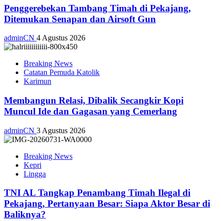
Penggerebekan Tambang Timah di Pekajang,
Ditemukan Senapan dan Airsoft Gun
adminCN
4 Agustus 2026
Breaking News
Catatan Pemuda Katolik
Karimun
Membangun Relasi, Dibalik Secangkir Kopi
Muncul Ide dan Gagasan yang Cemerlang
adminCN
3 Agustus 2026
Breaking News
Kepri
Lingga
TNI AL Tangkap Penambang Timah Ilegal di
Pekajang, Pertanyaan Besar: Siapa Aktor Besar di
Baliknya?