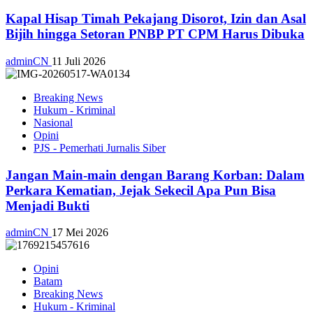
Kapal Hisap Timah Pekajang Disorot, Izin dan Asal
Bijih hingga Setoran PNBP PT CPM Harus Dibuka
adminCN
11 Juli 2026
Breaking News
Hukum - Kriminal
Nasional
Opini
PJS - Pemerhati Jurnalis Siber
Jangan Main-main dengan Barang Korban: Dalam
Perkara Kematian, Jejak Sekecil Apa Pun Bisa
Menjadi Bukti
adminCN
17 Mei 2026
Opini
Batam
Breaking News
Hukum - Kriminal