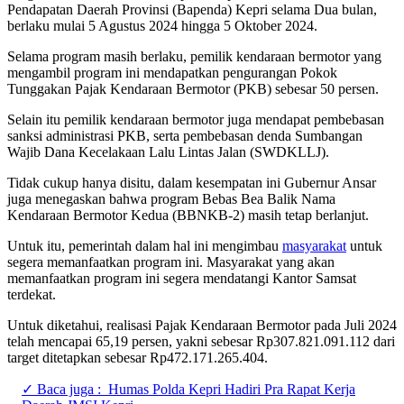
Pendapatan Daerah Provinsi (Bapenda) Kepri selama Dua bulan,
berlaku mulai 5 Agustus 2024 hingga 5 Oktober 2024.
Selama program masih berlaku, pemilik kendaraan bermotor yang
mengambil program ini mendapatkan pengurangan Pokok
Tunggakan Pajak Kendaraan Bermotor (PKB) sebesar 50 persen.
Selain itu pemilik kendaraan bermotor juga mendapat pembebasan
sanksi administrasi PKB, serta pembebasan denda Sumbangan
Wajib Dana Kecelakaan Lalu Lintas Jalan (SWDKLLJ).
Tidak cukup hanya disitu, dalam kesempatan ini Gubernur Ansar
juga menegaskan bahwa program Bebas Bea Balik Nama
Kendaraan Bermotor Kedua (BBNKB-2) masih tetap berlanjut.
Untuk itu, pemerintah dalam hal ini mengimbau
masyarakat
untuk
segera memanfaatkan program ini. Masyarakat yang akan
memanfaatkan program ini segera mendatangi Kantor Samsat
terdekat.
Untuk diketahui, realisasi Pajak Kendaraan Bermotor pada Juli 2024
telah mencapai 65,19 persen, yakni sebesar Rp307.821.091.112 dari
target ditetapkan sebesar Rp472.171.265.404.
✓ Baca juga :
Humas Polda Kepri Hadiri Pra Rapat Kerja