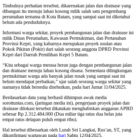
Timbulnya perhatian tersebut, dikarenakan jalan dan drainase yang
dibangun itu menuju lahan kosong milik salah satu pengembang
perumahan ternama di Kota Batam, yang sampai saat ini diketahui
belum ada penduduknya.
Informasi warga sekitar, proyek pembangunan jalan dan drainase ini
milik Dinas Perumahan, Kawasan Permukiman, dan Pertanahan
Provinsi Kepri, yang kabarnya merupakan proyek usulan atau
Pokok Pikiran (Pokir) dari salah seorang anggota DPRD Provinsi
Kepri dari Daerah Pemilihan Kepri 5 Batam.
“Kita sebagai warga merasa heran juga dengan pembangunan jalan
dan drainase menuju lahan kosong disana. Sementara dilingkungan
permukiman warga ada banyak jalan rusak yang sampai saat ini
belum mendapat perbaikan,” ujar salah seorang warga sekitar yang
namanya tidak bersedia disebutkan, pada hari Jumat 11/04/2025.
Berdasarkan data yang berhasil dihimpun awak media
sorottuntas.com, (jaringan media ini), pengerjaan proyek jalan dan
drainase dilokasi tersebut dikatakan menghabiskan anggaran APBD
sebesar Rp 2.312.484.000 (Dua miliar tiga ratus dua belas juta
empat ratus delapan puluh empat ribu).
Hal tersebut dibenarkan oleh Lurah Sei Langkai, Rus’an, ST, yang
dikonfirmasi wartawan pada
hari
Sabtu 12/04/2025.