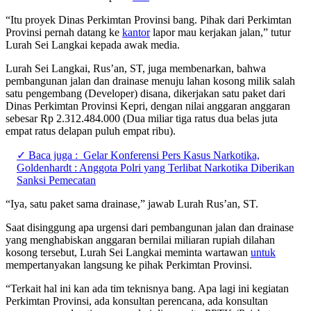
“Itu proyek Dinas Perkimtan Provinsi bang. Pihak dari Perkimtan
Provinsi pernah datang ke
kantor
lapor mau kerjakan jalan,” tutur
Lurah Sei Langkai kepada awak media.
Lurah Sei Langkai, Rus’an, ST, juga membenarkan, bahwa
pembangunan jalan dan drainase menuju lahan kosong milik salah
satu pengembang (Developer) disana, dikerjakan satu paket dari
Dinas Perkimtan Provinsi Kepri, dengan nilai anggaran anggaran
sebesar Rp 2.312.484.000 (Dua miliar tiga ratus dua belas juta
empat ratus delapan puluh empat ribu).
✓ Baca juga :
Gelar Konferensi Pers Kasus Narkotika,
Goldenhardt : Anggota Polri yang Terlibat Narkotika Diberikan
Sanksi Pemecatan
“Iya, satu paket sama drainase,” jawab Lurah Rus’an, ST.
Saat disinggung apa urgensi dari pembangunan jalan dan drainase
yang menghabiskan anggaran bernilai miliaran rupiah dilahan
kosong tersebut, Lurah Sei Langkai meminta wartawan
untuk
mempertanyakan langsung ke pihak Perkimtan Provinsi.
“Terkait hal ini kan ada tim teknisnya bang. Apa lagi ini kegiatan
Perkimtan Provinsi, ada konsultan perencana, ada konsultan