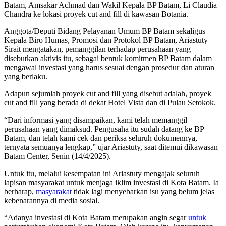
Batam, Amsakar Achmad dan Wakil Kepala BP Batam, Li Claudia
Chandra ke lokasi proyek cut and fill di kawasan Botania.
Anggota/Deputi Bidang Pelayanan Umum BP Batam sekaligus
Kepala Biro Humas, Promosi dan Protokol BP Batam, Ariastuty
Sirait mengatakan, pemanggilan terhadap perusahaan yang
disebutkan aktivis itu, sebagai bentuk komitmen BP Batam dalam
mengawal investasi yang harus sesuai dengan prosedur dan aturan
yang berlaku.
Adapun sejumlah proyek cut and fill yang disebut adalah, proyek
cut and fill yang berada di dekat Hotel Vista dan di Pulau Setokok.
“Dari informasi yang disampaikan, kami telah memanggil
perusahaan yang dimaksud. Pengusaha itu sudah datang ke BP
Batam, dan telah kami cek dan periksa seluruh dokumennya,
ternyata semuanya lengkap,” ujar Ariastuty, saat ditemui dikawasan
Batam Center, Senin (14/4/2025).
Untuk itu, melalui kesempatan ini Ariastuty mengajak seluruh
lapisan masyarakat untuk menjaga iklim investasi di Kota Batam. Ia
berharap,
masyarakat
tidak lagi menyebarkan isu yang belum jelas
kebenarannya di media sosial.
“Adanya investasi di Kota Batam merupakan angin segar
untuk