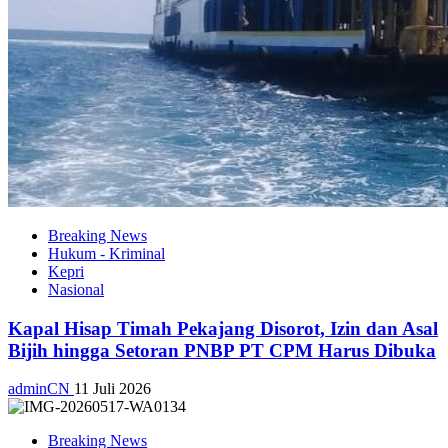
Breaking News
Hukum - Kriminal
Kepri
Nasional
Kapal Hisap Timah Pekajang Disorot, Izin dan Asal
Bijih hingga Setoran PNBP PT CPM Harus Dibuka
adminCN
11 Juli 2026
Breaking News