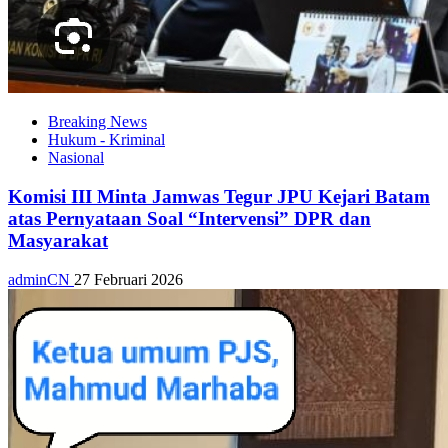
Breaking News
Hukum - Kriminal
Nasional
Komisi III Minta Jamwas Tegur JPU Kejari Batam
atas Pernyataan Soal “Intervensi” DPR dan
Masyarakat
adminCN
27 Februari 2026