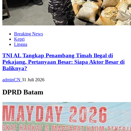
Breaking News
Kepri
Lingga
TNI AL Tangkap Penambang Timah Ilegal di
Pekajang, Pertanyaan Besar: Siapa Aktor Besar di
Baliknya?
adminCN
31 Juli 2026
DPRD Batam