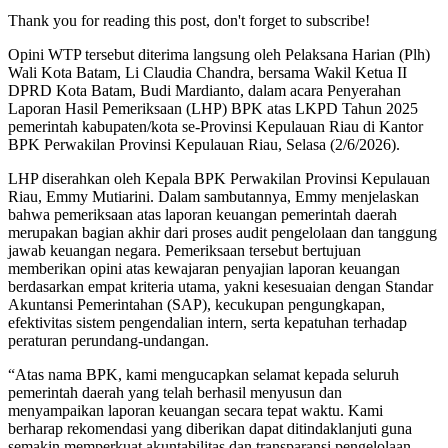
Thank you for reading this post, don't forget to subscribe!
Opini WTP tersebut diterima langsung oleh Pelaksana Harian (Plh)
Wali Kota Batam, Li Claudia Chandra, bersama Wakil Ketua II
DPRD Kota Batam, Budi Mardianto, dalam acara Penyerahan
Laporan Hasil Pemeriksaan (LHP) BPK atas LKPD Tahun 2025
pemerintah kabupaten/kota se-Provinsi Kepulauan Riau di Kantor
BPK Perwakilan Provinsi Kepulauan Riau, Selasa (2/6/2026).
LHP diserahkan oleh Kepala BPK Perwakilan Provinsi Kepulauan
Riau, Emmy Mutiarini. Dalam sambutannya, Emmy menjelaskan
bahwa pemeriksaan atas laporan keuangan pemerintah daerah
merupakan bagian akhir dari proses audit pengelolaan dan tanggung
jawab keuangan negara. Pemeriksaan tersebut bertujuan
memberikan opini atas kewajaran penyajian laporan keuangan
berdasarkan empat kriteria utama, yakni kesesuaian dengan Standar
Akuntansi Pemerintahan (SAP), kecukupan pengungkapan,
efektivitas sistem pengendalian intern, serta kepatuhan terhadap
peraturan perundang-undangan.
“Atas nama BPK, kami mengucapkan selamat kepada seluruh
pemerintah daerah yang telah berhasil menyusun dan
menyampaikan laporan keuangan secara tepat waktu. Kami
berharap rekomendasi yang diberikan dapat ditindaklanjuti guna
semakin memperkuat akuntabilitas dan transparansi pengelolaan