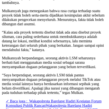
tambahnya.
Mulkansyah juga menegaskan bahwa rasa curiga terhadap suatu
proyek tidak boleh serta-merta dijadikan kesimpulan akhir sebelum
dilakukan pengecekan menyeluruh. Menurutnya, fakta tidak boleh
dibangun dari asumsi.
“Kalau ada proyek tertentu disebut tidak ada atau disebut proyek
siluman, cara paling sederhana untuk membuktikannya adalah
datang ke lokasi, melihat kondisi sebenarnya, lalu meminta
keterangan dari seluruh pihak yang berkaitan. Jangan sampai opini
mendahului fakta,” katanya.
Mulkansyah berpandangan, seorang aktivis LSM seharusnya
berhati-hati menggunakan media sosial sebagai sarana
menyampaikan dugaan pelanggaran yang belum terverifikasi.
“Saya berpendapat, seorang aktivis LSM tidak pantas
menyampaikan dugaan pelanggaran proyek melalui TikTok atau
media sosial lainnya hanya berdasarkan informasi sepihak yang
belum diverifikasi. Apalagi jika narasi yang dibangun mengarah
pada tuduhan terhadap pihak tertentu,” tegas Mulkan.
✓ Baca juga :
Wakapolresta Barelang Hadiri Kegiatan Forum
Konsultasi Publik RancanWakapolresta Barelang Hadiri