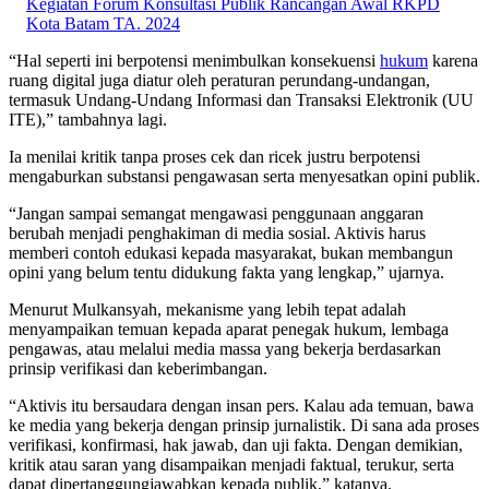
Kegiatan Forum Konsultasi Publik Rancangan Awal RKPD
Kota Batam TA. 2024
“Hal seperti ini berpotensi menimbulkan konsekuensi
hukum
karena
ruang digital juga diatur oleh peraturan perundang-undangan,
termasuk Undang-Undang Informasi dan Transaksi Elektronik (UU
ITE),” tambahnya lagi.
Ia menilai kritik tanpa proses cek dan ricek justru berpotensi
mengaburkan substansi pengawasan serta menyesatkan opini publik.
“Jangan sampai semangat mengawasi penggunaan anggaran
berubah menjadi penghakiman di media sosial. Aktivis harus
memberi contoh edukasi kepada masyarakat, bukan membangun
opini yang belum tentu didukung fakta yang lengkap,” ujarnya.
Menurut Mulkansyah, mekanisme yang lebih tepat adalah
menyampaikan temuan kepada aparat penegak hukum, lembaga
pengawas, atau melalui media massa yang bekerja berdasarkan
prinsip verifikasi dan keberimbangan.
“Aktivis itu bersaudara dengan insan pers. Kalau ada temuan, bawa
ke media yang bekerja dengan prinsip jurnalistik. Di sana ada proses
verifikasi, konfirmasi, hak jawab, dan uji fakta. Dengan demikian,
kritik atau saran yang disampaikan menjadi faktual, terukur, serta
dapat dipertanggungjawabkan kepada publik,” katanya.