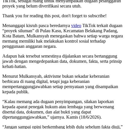
TikTok, sebagai ruang untuk menyampaikan dugaan pelanggaran
proyek yang belum diverifikasi secara utuh.
Thank you for reading this post, don't forget to subscribe!
Menanggapi kisruh pasca beredarnya
video
TikTok terkait dugaan
“proyek siluman” di Pulau Kasu, Kecamatan Belakang Padang,
Kota Batam, Mulkansyah menegaskan bahwa setiap warga negara
memang memiliki hak melakukan kontrol sosial terhadap
penggunaan anggaran negara.
Adapun hak tersebut semestinya dijalankan secara bertanggung
jawab dengan mengedepankan data, dokumen, fakta, serta prinsip
kehati-hatian.
Menurut Mulkansyah, aktivisme bukan sekadar keberanian
berbicara di ruang digital, tetapi juga keberanian
mempertanggungjawabkan setiap pernyataan yang disampaikan
kepada publik.
“Kalau memang ada dugaan penyimpangan, silakan laporkan
kepada aparat penegak hukum atau lembaga yang berwenang
disertai data, dokumen, dan alat bukti yang dapat
dipertanggungjawabkan,” ujarnya. Kamis (18/6/2026).
“Jangan sampai opini berkembang lebih dulu sebelum fakta diuji,”