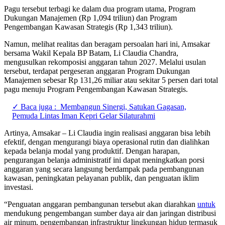
Pagu tersebut terbagi ke dalam dua program utama, Program
Dukungan Manajemen (Rp 1,094 triliun) dan Program
Pengembangan Kawasan Strategis (Rp 1,343 triliun).
Namun, melihat realitas dan beragam persoalan hari ini, Amsakar
bersama Wakil Kepala BP Batam, Li Claudia Chandra,
mengusulkan rekomposisi anggaran tahun 2027. Melalui usulan
tersebut, terdapat pergeseran anggaran Program Dukungan
Manajemen sebesar Rp 131,26 miliar atau sekitar 5 persen dari total
pagu menuju Program Pengembangan Kawasan Strategis.
✓ Baca juga :
Membangun Sinergi, Satukan Gagasan,
Pemuda Lintas Iman Kepri Gelar Silaturahmi
Artinya, Amsakar – Li Claudia ingin realisasi anggaran bisa lebih
efektif, dengan mengurangi biaya operasional rutin dan dialihkan
kepada belanja modal yang produktif. Dengan harapan,
pengurangan belanja administratif ini dapat meningkatkan porsi
anggaran yang secara langsung berdampak pada pembangunan
kawasan, peningkatan pelayanan publik, dan penguatan iklim
investasi.
“Penguatan anggaran pembangunan tersebut akan diarahkan
untuk
mendukung pengembangan sumber daya air dan jaringan distribusi
air minum, pengembangan infrastruktur lingkungan hidup termasuk