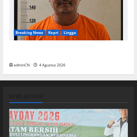
Breaking News
Kepri
Lingga
Penggerebekan Tambang Timah di Pekajang,
Ditemukan Senapan dan Airsoft Gun
adminCN
4 Agustus 2026
DPRD BATAM