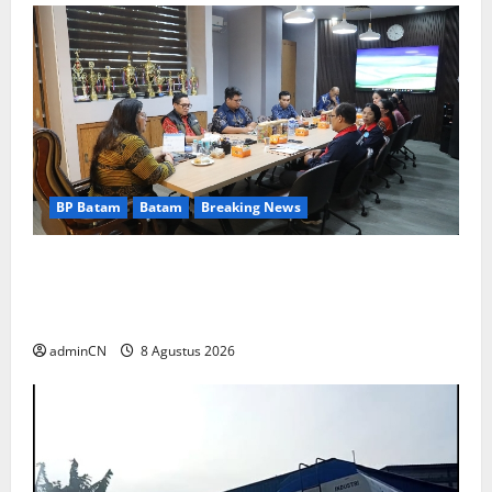
BP Batam
Batam
Breaking News
Terima Kunjungan Yayasan Anak Indonesia,
Ariastuty: Literasi Membangun SDM yang
Unggul
adminCN
8 Agustus 2026