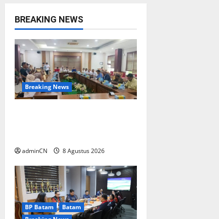
a
BREAKING NEWS
v
i
g
a
Breaking News
t
Bukan Sekadar NPSN, Dugaan
Kekerasan Anak di Playgroup
i
Djuwita Diminta Diusut Tuntas
o
adminCN
8 Agustus 2026
n
BP Batam
Batam