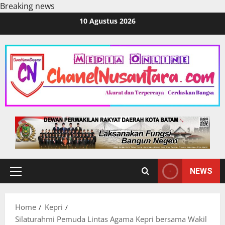
Breaking news
Skip
10 Agustus 2026
to
content
NEWS
Primary
Menu
Home
Kepri
Silaturahmi Pemuda Lintas Agama Kepri bersama Wakil