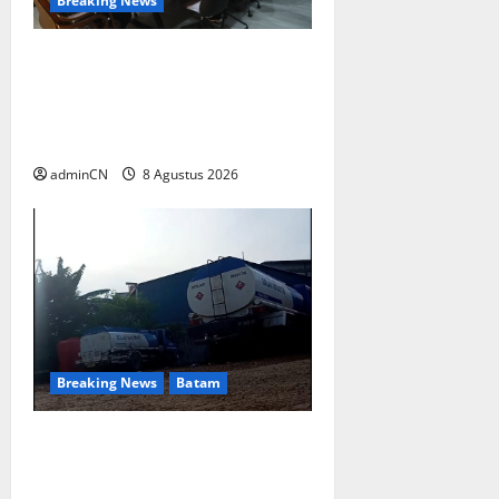
Breaking News
Terima Kunjungan Yayasan
Anak Indonesia, Ariastuty:
Literasi Membangun SDM
yang Unggul
adminCN
8 Agustus 2026
Breaking News
Batam
Keberadaan Gudang BBM PT
RSE Dipertanyakan Warga,
Diduga Ada Aktivitas Ilegal