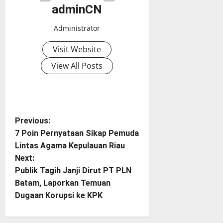
adminCN
Administrator
Visit Website
View All Posts
P
Previous:
7 Poin Pernyataan Sikap Pemuda
o
Lintas Agama Kepulauan Riau
Next:
s
Publik Tagih Janji Dirut PT PLN
t
Batam, Laporkan Temuan
Dugaan Korupsi ke KPK
n