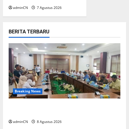
adminCN
7 Agustus 2026
BERITA TERBARU
Breaking News
Bukan Sekadar NPSN, Dugaan Kekerasan Anak
di Playgroup Djuwita Diminta Diusut Tuntas
adminCN
8 Agustus 2026