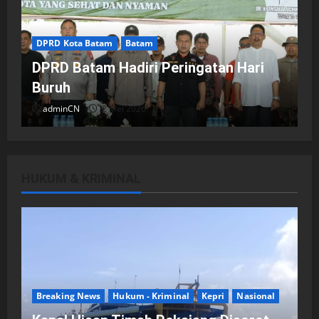
DPRD Kota Batam
Batam
DPRD Batam Hadiri Peringatan Hari
Buruh
adminCN
2 Mei 2026
HUKUM & KRIMINAL
DPRD Kota Batam
Batam
Breaking News
Fraksi-fraksi di DPRD Kota Batam
Laporkan Hasil Reses dalam Rapat
Paripurna
Breaking News
Hukum - Kriminal
Kepri
Nasional
adminCN
29 April 2026