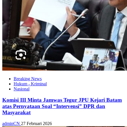
Breaking News
Hukum - Kriminal
Nasional
Komisi III Minta Jamwas Tegur JPU Kejari Batam
atas Pernyataan Soal “Intervensi” DPR dan
Masyarakat
adminCN
27 Februari 2026