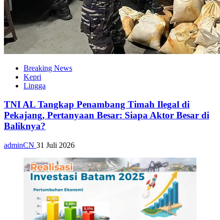
Breaking News
Kepri
Lingga
TNI AL Tangkap Penambang Timah Ilegal di
Pekajang, Pertanyaan Besar: Siapa Aktor Besar di
Baliknya?
adminCN
31 Juli 2026