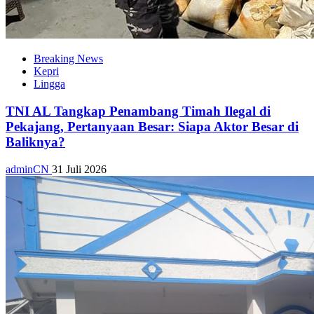
Breaking News
Kepri
Lingga
TNI AL Tangkap Penambang Timah Ilegal di
Pekajang, Pertanyaan Besar: Siapa Aktor Besar di
Baliknya?
adminCN
31 Juli 2026