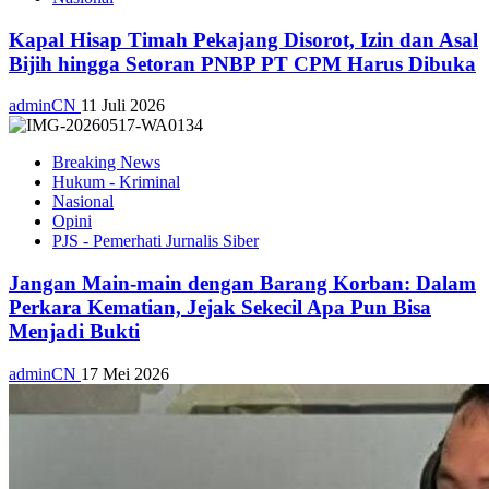
Kapal Hisap Timah Pekajang Disorot, Izin dan Asal
Bijih hingga Setoran PNBP PT CPM Harus Dibuka
adminCN
11 Juli 2026
Breaking News
Hukum - Kriminal
Nasional
Opini
PJS - Pemerhati Jurnalis Siber
Jangan Main-main dengan Barang Korban: Dalam
Perkara Kematian, Jejak Sekecil Apa Pun Bisa
Menjadi Bukti
adminCN
17 Mei 2026