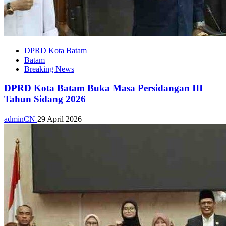
DPRD Kota Batam
Batam
Breaking News
DPRD Kota Batam Buka Masa Persidangan III
Tahun Sidang 2026
adminCN
29 April 2026