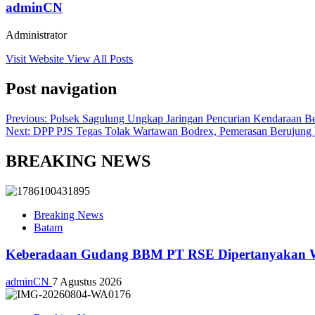
adminCN
Administrator
Visit Website
View All Posts
Post navigation
Previous:
Polsek Sagulung Ungkap Jaringan Pencurian Kendaraan Be
Next:
DPP PJS Tegas Tolak Wartawan Bodrex, Pemerasan Berujung
BREAKING NEWS
Breaking News
Batam
Keberadaan Gudang BBM PT RSE Dipertanyakan War
adminCN
7 Agustus 2026