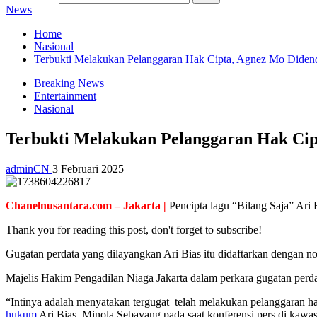
News
Home
Nasional
Terbukti Melakukan Pelanggaran Hak Cipta, Agnez Mo Didend
Breaking News
Entertainment
Nasional
Terbukti Melakukan Pelanggaran Hak Cip
adminCN
3 Februari 2025
Chanelnusantara.com – Jakarta |
Pencipta lagu “Bilang Saja” Ari 
Thank you for reading this post, don't forget to subscribe!
Gugatan perdata yang dilayangkan Ari Bias itu didaftarkan dengan n
Majelis Hakim Pengadilan Niaga Jakarta dalam perkara gugatan perdat
“Intinya adalah menyatakan tergugat telah melakukan pelanggaran hak
hukum
Ari Bias, Minola Sebayang pada saat konferensi pers di kawas